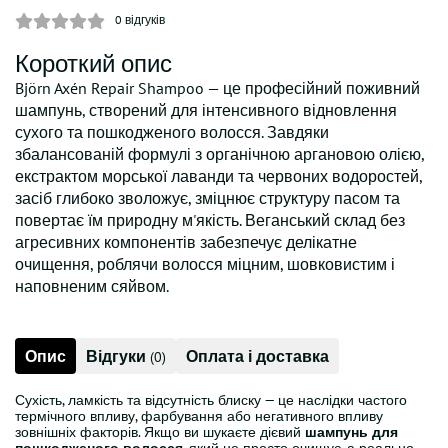
0
відгуків
Короткий опис
Björn Axén Repair Shampoo — це професійний поживний
шампунь, створений для інтенсивного відновлення
сухого та пошкодженого волосся. Завдяки
збалансованій формулі з органічною аргановою олією,
екстрактом морської лаванди та червоних водоростей,
засіб глибоко зволожує, зміцнює структуру пасом та
повертає їм природну м'якість. Веганський склад без
агресивних компонентів забезпечує делікатне
очищення, роблячи волосся міцним, шовковистим і
наповненим сяйвом.
Опис
Відгуки
Оплата і доставка
(0)
Сухість, ламкість та відсутність блиску — це наслідки частого
термічного впливу, фарбування або негативного впливу
зовнішніх факторів. Якщо ви шукаєте дієвий
шампунь для