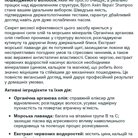
пошкодженого волосся
, який не просто очищує, а реально
працює над відновленням структури, Björn Axén Repair Shampoo
стане вашим ідеальним вибором. Шведська якість,
підтверджена дерматологічними тестами, гарантує дбайливий
догляд навіть для дуже ослаблених пасом.
Секрет високої ефективності цього засобу криється у
поєднанні сили олій та морських мінералів. Органічна арганова
олія глибоко проникає у структуру волосся, розгладжуючи
кутикулу та даруючи йому дзеркальний блиск. Екстракт
морської лаванди діє як потужний щит, захищаючи локони від
несприятливих погодних умов та стресових чинників, а також
має виражені антистатичні властивості. Своєю чергою, екстракт
червоних водоростей насичує волосся необхідними
мінералами (цинком, кальцієм та магнієм), що робить його
значно міцнішим та стійкішим до механічних пошкоджень. Це
повністю веганський догляд, який дарує професійний результат
у домашніх умовах.
Активні інгредієнти та їхня дія:
Органічна арганова олія:
справжній еліксир для
відновлення; розгладжує волосся, усуває надмірну
пухнастість та повертає втрачену м'якість.
Морська лаванда:
багата на вітаміни групи В та С;
захищає пасма від агресивного впливу навколишнього
середовища та полегшує процес розчісування.
Екстракт червоних водоростей:
містить цинк, кальцій та