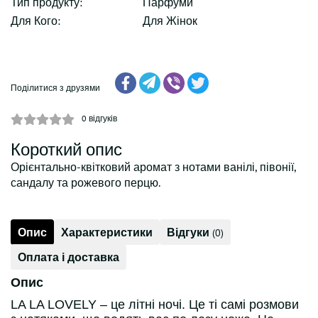
Тип продукту:
Парфуми
Для Кого:
Для Жінок
Поділитися з друзями
0
відгуків
Короткий опис
Орієнтально-квітковий аромат з нотами ванілі, півонії,
сандалу та рожевого перцю.
Опис
Характеристики
Відгуки
(0)
Оплата і доставка
Опис
LA LA LOVELY – це літні ночі. Це ті самі розмови