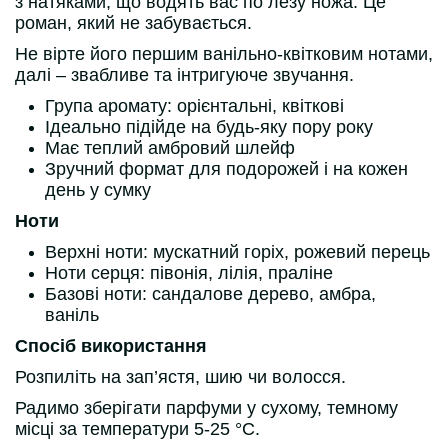
з натяками, що водять вас по лезу ножа. Це
роман, який не забувається.
Не вірте його першим ванільно-квітковим нотами,
далі – звабливе та інтригуюче звучання.
Група аромату: орієнтальні, квіткові
Ідеально підійде на будь-яку пору року
Має теплий амбровий шлейф
Зручний формат для подорожей і на кожен
день у сумку
Ноти
Верхні ноти: мускатний горіх, рожевий перець
Ноти серця: півонія, лілія, праліне
Базові ноти: сандалове дерево, амбра,
ваніль
Спосіб використання
Розпиліть на зап’ястя, шию чи волосся.
Радимо зберігати парфуми у сухому, темному
місці за температури 5-25 °С.