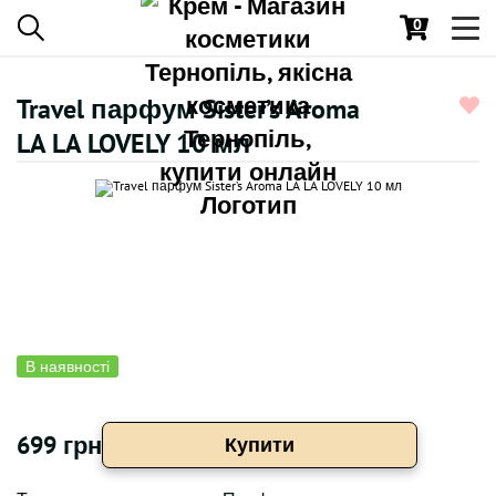
0
Toggl
navig
Travel парфум Sister’s Aroma
LA LA LOVELY 10 мл
В наявності
699 грн
Купити