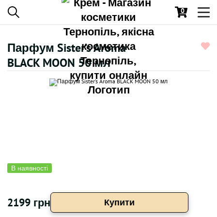
0
Toggl
navig
Парфум Sister’s Aroma
BLACK MOON 50 мл
В наявності
2199 грн
Купити