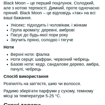
Black Moon – це перший поцілунок. Солодкий,
але з нотою терпкості. Димний, проте одночасно
пряний. Black Moon – це відповідь «так» на всі
ваші бажання.
Унісекс: підходить і чоловікам, і жінкам
Група аромату: деревні, амброві
Пасує до будь-якої пори року
Звучить пряно, солодко і тягуче
Ноти
Верхні ноти: фіалка
Ноти серця: шафран, червоний чебрець
Базові ноти: кедр, сандалове дерево, амбра,
пачулі, чебрець
Спосіб використання
Розпиліть на зап’ястя, шию чи волосся.
Радимо зберігати парфуми у сухому, темному
місці за температури 5-25 °С.