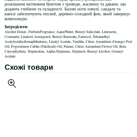
розкішним квітковим букетом з троянди, жасмину та давани, що
додають глибини та складності. Базові ноти пачулі, сандалу та
ванілі забезпечують теплий, деревно-солодкий фон, який завершує
композицію.
Інгредієнти:
Alcohol Denat., Parfum/Fragrance, Aqua/Water, Benzyl Salicylate, Limonene,
Coumarin, Linalool, Isoeugenol, Benzyl Benzoate, Farnesol, Tetramethyl
Acetyloctahydronaphthalenes, Linalyl Acetate, Vanillin, Citrus Aurantium (Orange) Peel
Oil, Pogostemon Cablin (Patchouli) Oil, Pinene, Citrus Aurantium Flower Oil, Beta-
Caryophyllene, Terpinolene, Alpha-Terpinene, Terpineol, Benzyl Alcohol, Geranyl
Acetate.
Схожі товари