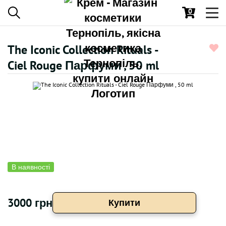
0
Toggl
navig
The Iconic Collection Rituals -
Ciel Rouge Парфуми , 50 ml
В наявності
3000 грн
Купити