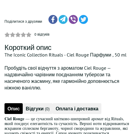
Поділитися з друзями
0
відгуків
Короткий опис
The Iconic Collection Rituals - Ciel Rouge Парфуми , 50 ml
Пробудіть свої відчуття з ароматом Ciel Rouge —
надзвичайно чарівним поєднанням туберози та
насиченого жасмину, яке гармонійно доповнюється
ніжною ваніллю.
Опис
Відгуки
Оплата і доставка
(0)
Ciel Rouge
— це сучасний квітково-шипровий аромат від Rituals,
який поєднує елегантність та сучасність. Верхні ноти відкриваються
яскравим сплеском бергамоту, чорної смородини та журавлини, які
надають свіжості та енергії. Серце аромату розкривається