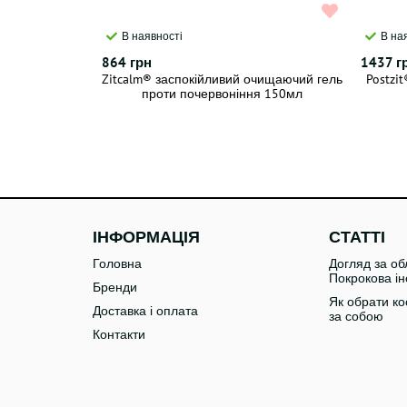
В наявності
В на
864 грн
1437 г
Zitcalm® заспокійливий очищаючий гель
Postzi
проти почервоніння 150мл
ІНФОРМАЦІЯ
СТАТТІ
Головна
Догляд за об
Покрокова ін
Бренди
Як обрати ко
Доставка і оплата
за собою
Контакти