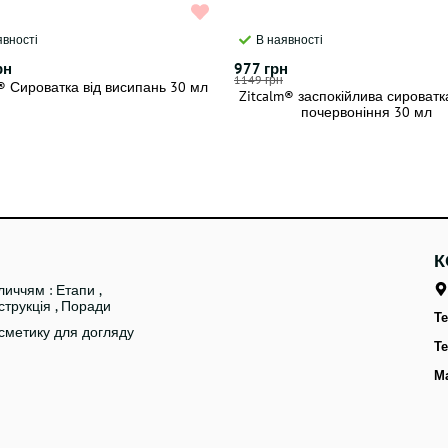
явності
В наявності
рн
977 грн
1149 грн
t® Сироватка від висипань 30 мл
Zitcalm® заспокійлива сироватк
почервоніння 30 мл
К
личчям : Етапи ,
струкція , Поради
Те
сметику для догляду
Те
Ma