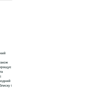
який
також
окращує
та
є
иродний
лиску і