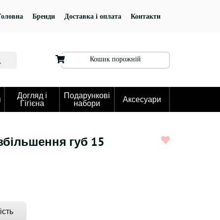
Головна
Бренди
Доставка і оплата
Контакти
Кошик порожній
Догляд і
Подарункові
я
Аксесуари
Гігієна
набори
у збільшення губ 15
ість