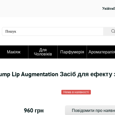
Увійти
Для
Макіяж
Парфумерія
Ароматерапі
Чоловіків
Plump Lip Augmentation Засіб для ефект
Нема в наявності
960 грн
Повідомити про наявн