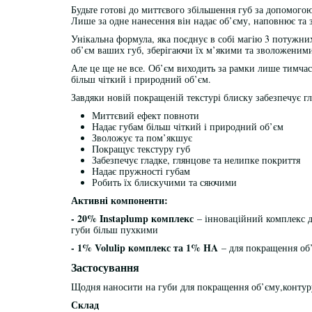
Будьте готові до миттєвого збільшення губ за допомого
Лише за одне нанесення він надає об’єму, наповнює та 
Унікальна формула, яка поєднує в собі магію 3 потужни
об’єм ваших губ, зберігаючи їх м’якими та зволоженим
Але це ще не все. Об’єм виходить за рамки лише тимча
більш чіткий і природний об’єм.
Завдяки новій покращеній текстурі блиску забезпечує г
Миттєвий ефект повноти
Надає губам більш чіткий і природний об’єм
Зволожує та пом’якшує
Покращує текстуру губ
Забезпечує гладке, глянцове та нелипке покриття
Надає пружності губам
Робить їх блискучими та сяючими
Активні компоненти:
- 20% Instaplump комплекс
– інноваційний комплекс д
губи більш пухкими
- 1% Volulip комплекс та 1% HA
– для покращення об’
Застосування
Щодня наносити на губи для покращення об’єму,контуру
Склад