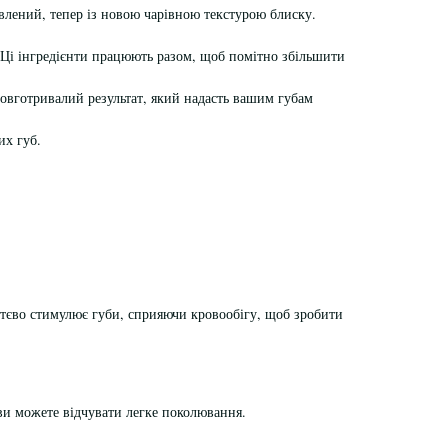
влений, тепер із новою чарівною текстурою блиску.
. Ці інгредієнти працюють разом, щоб помітно збільшити
овготривалий результат, який надасть вашим губам
их губ.
ттєво стимулює губи, сприяючи кровообігу, щоб зробити
ви можете відчувати легке поколювання.