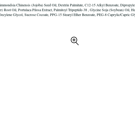
immondsia Chinensis (Jojoba) Seed Oil, Dextrin Palmitate, C12-15 Alkyl Benzoate, Dipropylen
er) Root Oil, Portulaca Pilosa Extract, Palmitoyl Tripeptide-38 , Glycine Soja (Soybean) Oil,
, Decylene Glycol, Sucrose Cocoate, PPG-15 Stearyl Ether Benzoate, PEG-8 Caprylic/Capric G