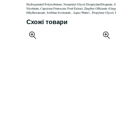
Hydrogenated Polyisobutene, Neopentyl Glycol Dicaprylate/Dicaprate, S
Nicotinate, Capsicum Frutescens Fruit Extract, Zingiber Officinale (Ging
Ethylhexanoate, Sorbitan Isostearate , Aqua (Water) , Propylene Glycol
Схожі товари