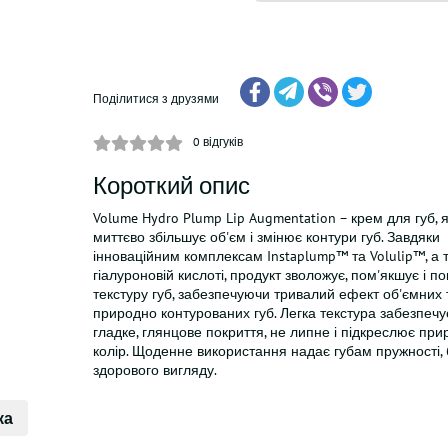
Поділитися з друзями
0
відгуків
Короткий опис
Volume Hydro Plump Lip Augmentation – крем для губ, 
миттєво збільшує об'єм і змінює контури губ. Завдяки
інноваційним комплексам Instaplump™ та Volulip™, а 
гіалуроновій кислоті, продукт зволожує, пом'якшує і п
текстуру губ, забезпечуючи тривалий ефект об'ємних 
природно контурованих губ. Легка текстура забезпечу
гладке, глянцове покриття, не липне і підкреслює пр
колір. Щоденне використання надає губам пружності, б
здорового вигляду.
ка