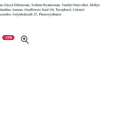
e Glycol Dibenzoate, Sodium Hyaluronate, Vanillyl butyl ether, Methyl
 Helianthus Annuus (Sunflower) Seed Oil, Tocopherol, Cetearyl
lycerides, Octyldodeceth-25, Phenoxyethanol
-15%