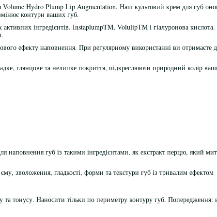
ю Volume Hydro Plump Lip Augmentation. Наш культовий крем для губ оно
змінює контури ваших губ.
х активних інгредієнтів. InstaplumpTM, VolulipTM і гіалуронова кислота
и.
сового ефекту наповнення. При регулярному використанні ви отримаєте д
ладке, глянцове та нелипке покриття, підкреслюючи природний колір ваш
ля наповнення губ із такими інгредієнтами, як екстракт перцю, який ми
єму, зволоження, гладкості, форми та текстури губ із тривалим ефектом
 та тонусу. Наносити тільки по периметру контуру губ. Попередження: 