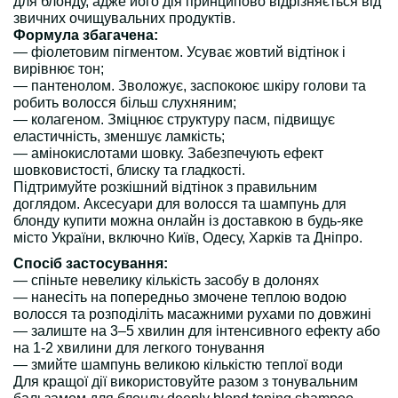
для блонду, адже його дія принципово відрізняється від
звичних очищувальних продуктів.
Формула збагачена:
— фіолетовим пігментом. Усуває жовтий відтінок і
вирівнює тон;
— пантенолом. Зволожує, заспокоює шкіру голови та
робить волосся більш слухняним;
— колагеном. Зміцнює структуру пасм, підвищує
еластичність, зменшує ламкість;
— амінокислотами шовку. Забезпечують ефект
шовковистості, блиску та гладкості.
Підтримуйте розкішний відтінок з правильним
доглядом. Аксесуари для волосся та шампунь для
блонду купити можна онлайн із доставкою в будь-яке
місто України, включно Київ, Одесу, Харків та Дніпро.
Спосіб застосування:
— спіньте невелику кількість засобу в долонях
— нанесіть на попередньо змочене теплою водою
волосся та розподіліть масажними рухами по довжині
— залиште на 3–5 хвилин для інтенсивного ефекту або
на 1-2 хвилини для легкого тонування
— змийте шампунь великою кількістю теплої води
Для кращої дії використовуйте разом з тонувальним