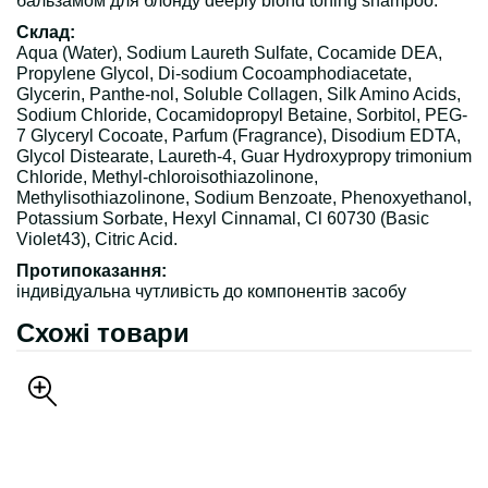
бальзамом для блонду deeply blond toning shampoo.
Склад:
Aqua (Water), Sodium Laureth Sulfate, Cocamide DEA,
Propylene Glycol, Di-sodium Cocoamphodiacetate,
Glycerin, Panthe-nol, Soluble Collagen, Silk Amino Acids,
Sodium Chloride, Cocamidopropyl Betaine, Sorbitol, PEG-
7 Glyceryl Cocoate, Parfum (Fragrance), Disodium EDTA,
Glycol Distearate, Laureth-4, Guar Hydroxypropy trimonium
Chloride, Methyl-chloroisothiazolinone,
Methylisothiazolinone, Sodium Benzoate, Phenoxyethanol,
Potassium Sorbate, Hexyl Cinnamal, Cl 60730 (Basic
Violet43), Citric Acid.
Протипоказання:
індивідуальна чутливість до компонентів засобу
Схожі товари