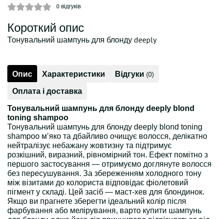
0
відгуків
Короткий опис
Тонувальний шампунь для блонду deeply
Опис
Характеристики
Відгуки
(0)
Оплата і доставка
Тонувальний шампунь для блонду deeply blond
toning shampoo
Тонувальний шампунь для блонду deeply blond toning
shampoo м’яко та дбайливо очищує волосся, делікатно
нейтралізує небажану жовтизну та підтримує
розкішний, виразний, рівномірний тон. Ефект помітно з
першого застосування — отримуємо доглянуте волосся
без пересушування. За збереженням холодного тону
між візитами до колориста відповідає фіолетовий
пігмент у складі. Цей засіб — маст-хев для блондинок.
Якщо ви прагнете зберегти ідеальний колір після
фарбування або мелірування, варто купити шампунь