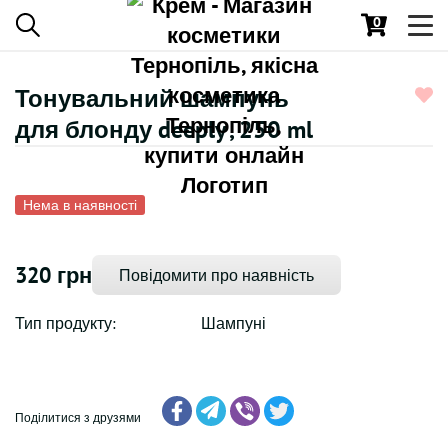
0
Toggl
navig
Тонувальний шампунь
для блонду deeply , 250 ml
Нема в наявності
320 грн
Повідомити про наявність
Тип продукту:
Шампуні
Поділитися з друзями