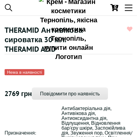
0
Toggl
navig
THERAMID Антивікова
сироватка 30 мл.
THERAMID AZID
Нема в наявності
2769 грн
Повідомити про наявність
Антибактеріальна дія,
Антивікова дія,
Антиоксидантна дія,
Відлущення, Відновлення
бар'єру шкіри, Заспокійлива
Призначення:
дія, Звуження пор, Освітлення/