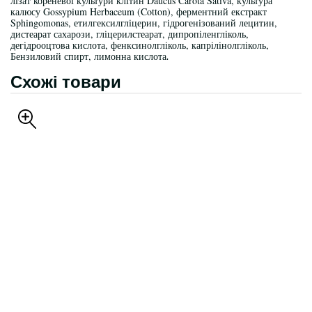
лізат кореневої культури клітин Daucus Carota Sativa, культура
калюсу Gossypium Herbaceum (Cotton), ферментний екстракт
Sphingomonas, етилгексилгліцерин, гідрогенізований лецитин,
дистеарат сахарози, гліцерилстеарат, дипропіленгліколь,
дегідрооцтова кислота, фенксинолгліколь, капрілінолгліколь,
Бензиловий спирт, лимонна кислота
.
Схожі товари