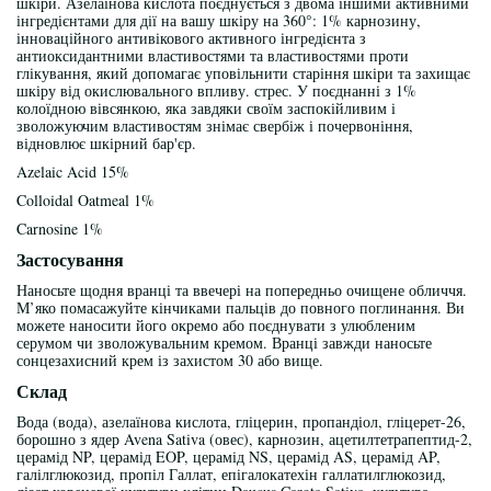
шкіри. Азелаїнова кислота поєднується з двома іншими активними
інгредієнтами для дії на вашу шкіру на 360°: 1% карнозину,
інноваційного антивікового активного інгредієнта з
антиоксидантними властивостями та властивостями проти
глікування, який допомагає уповільнити старіння шкіри та захищає
шкіру від окислювального впливу. стрес. У поєднанні з 1%
колоїдною вівсянкою, яка завдяки своїм заспокійливим і
зволожуючим властивостям знімає свербіж і почервоніння,
відновлює шкірний бар'єр.
Azelaic Acid 15%
Colloidal Oatmeal 1%
Carnosine 1%
Застосування
Наносьте щодня вранці та ввечері на попередньо очищене обличчя.
М’яко помасажуйте кінчиками пальців до повного поглинання. Ви
можете наносити його окремо або поєднувати з улюбленим
серумом чи зволожувальним кремом. Вранці завжди наносьте
сонцезахисний крем із захистом 30 або вище.
Склад
Вода (вода), азелаїнова кислота, гліцерин, пропандіол, гліцерет-26,
борошно з ядер Avena Sativa (овес), карнозин, ацетилтетрапептид-2,
церамід NP, церамід EOP, церамід NS, церамід AS, церамід AP,
галілглюкозид, пропіл Галлат, епігалокатехін галлатилглюкозид,