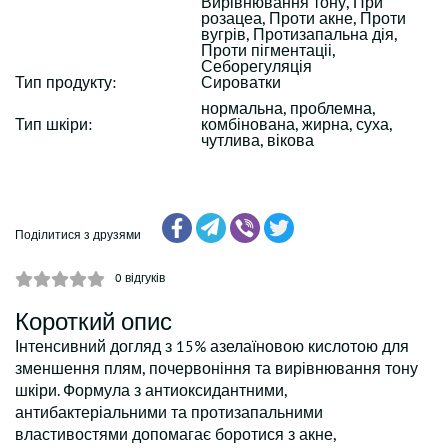
Вирівнювання тону, При
розацеа, Проти акне, Проти
вугрів, Протизапальна дія,
Проти пігментаціі,
Себорегуляція
Тип продукту:
Сироватки
нормальна, проблемна,
Тип шкіри:
комбінована, жирна, суха,
чутлива, вікова
Поділитися з друзями
0
відгуків
Короткий опис
Інтенсивний догляд з 15% азелаїновою кислотою для
зменшення плям, почервоніння та вирівнювання тону
шкіри. Формула з антиоксидантними,
антибактеріальними та протизапальними
властивостями допомагає боротися з акне,