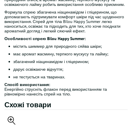
освіжаючого лайму робить використання особливо приємним.
Формула спрею збагачена ніацинамідом і гліцерином, що
допомагають підтримувати комфорт шкіри під час щоденного
використання. Спрей для тіла Bilou Happy Summer легко
наноситься, освіжає та підходить для тих, хто хоче поєднати
ароматний догляд і легкий сяючий ефект.
Особливості спрею Bilou Happy Summer:
містить шиммер для природного сяйва шкіри;
має аромат жасмину, терпкого мускусу та лайму;
збагачений ніацинамідом і гліцерином;
дарує освіжаюче відчуття;
не тестується на тваринах.
Спосіб використання:
Енергійно струсніть флакон перед використанням та
рівномірно нанесіть спрей на тіло.
Схожі товари