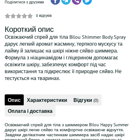
Поділитися з друзями
0
відгуків
Короткий опис
Освіжаючий спрей для тіла Bilou Shimmer Body Spray
дарує легкий аромат жасмину, терпкого мускусу та
лайму й залишає на шкірі ніжне сяйво шиммера.
Формула з ніацинамідом і гліцерином допомагає
освіжити шкіру, забезпечує комфорт під час
використання та підкреслює її природне сяйво. Не
тестується на тваринах.
Опис
Характеристики
Відгуки
(0)
Оплата і доставка
Освіжаючий спрей для тіла з шиммером Bilou Happy Summer
дарує шкірі легке сяйво та комфортне освіжаюче відчуття.
Завдяки делікатним частинкам шиммера засіб надає шкірі
природний блиск, а аромат жасмину, терпкого мускусу та