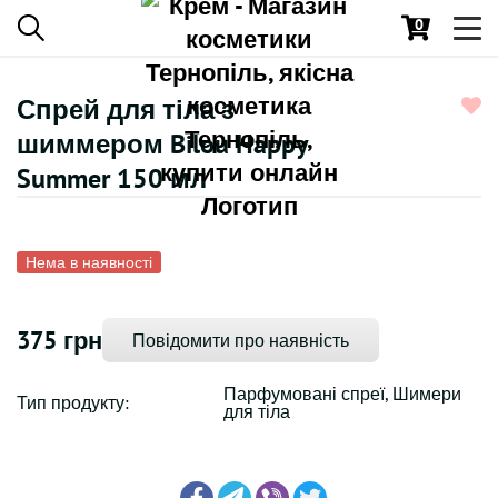
0
Toggl
navig
Спрей для тіла з
шиммером Bilou Happy
Summer 150 мл
Нема в наявності
375 грн
Повідомити про наявність
Парфумовані спреї, Шимери
Тип продукту:
для тіла