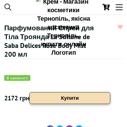
0
Toggl
navig
Парфумований Спрей для
Тіла Троянда La Sultane de
Saba Delices Rose Body Mist
200 мл
В наявності
2172 грн
Купити