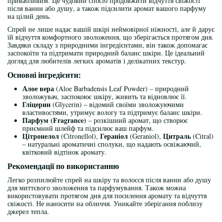
привабливим. Це чудовий спосіб продовжити відчуття свіжості
після ванни або душу, а також підсилити аромат вашого парфуму
на цілий день.
Спрей не лише надає вашій шкірі неймовірної ніжності, але й дарує
їй відчуття комфортного зволоження, що зберігається протягом дня.
Завдяки складу з природними інгредієнтами, він також допомагає
заспокоїти та підтримати природний баланс шкіри. Це ідеальний
догляд для любителів легких ароматів і делікатних текстур.
Основні інгредієнти:
Алое вера
(Aloe Barbadensis Leaf Powder) – природний
зволожувач, заспокоює шкіру, живить та відновлює її.
Гліцерин
(Glycerin) – відомий своїми зволожуючими
властивостями, утримує вологу та підтримує баланс шкіри.
Парфум (Fragrance)
– розкішний аромат, що створює
приємний шлейф та підсилює ваш парфум.
Цітронелол
Гераніол
Цитраль
(Citronellol),
(Geraniol),
(Citral)
– натуральні ароматичні сполуки, що надають освіжаючий,
квітковий відтінок аромату.
Рекомендації по використанню
Легко розпилюйте спрей на шкіру та волосся після ванни або душу
для миттєвого зволоження та парфумування. Також можна
використовувати протягом дня для посилення аромату та відчуття
свіжості. Не наносити на обличчя. Уникайте зберігання поблизу
джерел тепла.