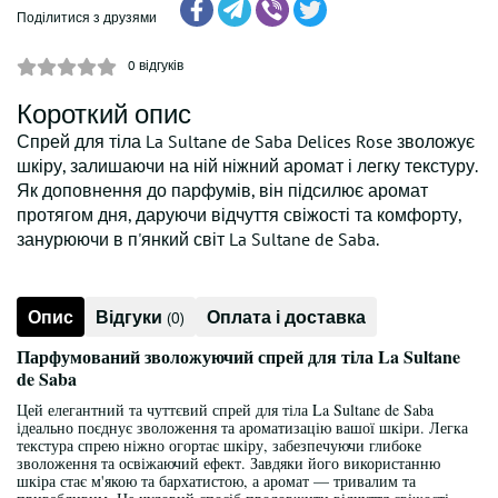
Поділитися з друзями
0
відгуків
Короткий опис
Спрей для тіла La Sultane de Saba Delices Rose зволожує
шкіру, залишаючи на ній ніжний аромат і легку текстуру.
Як доповнення до парфумів, він підсилює аромат
протягом дня, даруючи відчуття свіжості та комфорту,
занурюючи в п'янкий світ La Sultane de Saba.
Опис
Відгуки
Оплата і доставка
(0)
Парфумований зволожуючий спрей для тіла La Sultane
de Saba
Цей елегантний та чуттєвий спрей для тіла La Sultane de Saba
ідеально поєднує зволоження та ароматизацію вашої шкіри. Легка
текстура спрею ніжно огортає шкіру, забезпечуючи глибоке
зволоження та освіжаючий ефект. Завдяки його використанню
шкіра стає м'якою та бархатистою, а аромат — тривалим та