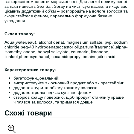
всі корисні компоненти морської солі. Для легкої невимушеної
зачіски нанесіть Sea Salt Spray на чисті сухі пасма, а якщо вас
цікавить додатковий об'єм – розпорошіть на вологе волосся та
скористайтеся феном, паралельно формуючи бажане
укладання.
Склад товару:
Аqua(water/eau), alcohol denat, magnesium sulfate, pvp, sodium
chloride,peg-40 hydrogenatedcastor oil,parfum(fragrance),alpha-
isomethylionone, benzyl salicylate, coumarin, limonene,
linalool,phenoxyethanol, cocamidopropyl betaine,citric acid.
Характеристики товару:
багатофункціональний;
використовуйте як основний продукт або як престайлінг
додає текстури та об'єму тонкому волоссю
додає контролю під час сушіння феном
створює кращу поверхню, щоб продукт стайлінгу краще
чіплявся за волосся, та тримався довше
Схожі товари