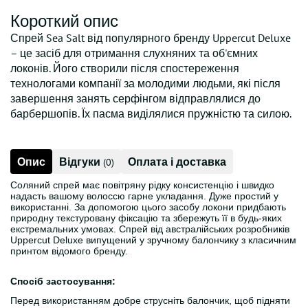
Короткий опис
Спрей Sea Salt від популярного бренду Uppercut Deluxe
– це засіб для отримання слухняних та об'ємних
локонів. Його створили після спостереження
технологами компанії за молодими людьми, які після
завершення занять серфінгом відправлялися до
барбершопів. Їх пасма виділялися пружністю та силою.
Опис
Відгуки
Оплата і доставка
(0)
Соляний спрей має повітряну рідку консистенцію і швидко
надасть вашому волоссю гарне укладання. Дуже простий у
використанні. За допомогою цього засобу локони придбають
природну текстуровану фіксацію та збережуть її в будь-яких
екстремальних умовах. Спрей від австралійських розробників
Uppercut Deluxe випущений у зручному балончику з класичним
принтом відомого бренду.
Спосіб застосування:
Перед використанням добре струсніть балончик, щоб підняти