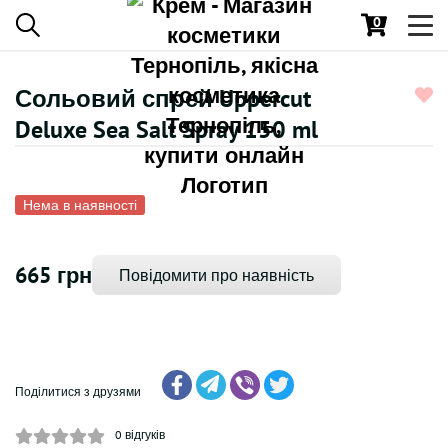
0
Toggl
navig
Сольовий спрей Uppercut
Deluxe Sea Salt Spray 150 ml
Нема в наявності
665 грн
Повідомити про наявність
Поділитися з друзями
0
відгуків