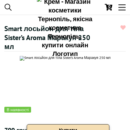
0
Toggl
navig
Smart лосьйон для тіла
Sister’s Aroma Маракуя 250
мл
В наявності