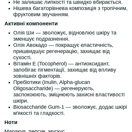
Не залишає липкості та швидко вбирається.
Нішева багаторівнева композиція з тропічним,
фруктовим звучанням.
Активні компоненти
Олія Ши — зволожує, відновлює шкіру та
зменшує подразнення.
Олія Авокадо — покращує еластичність,
пришвидшує регенерацію, захищає від
сухості.
Вітамін Е (Tocopherol) — антиоксидант,
запобігає пігментації, захищає від впливу
зовнішніх факторів.
Пребіотики (Inulin, Alpha-glucan
Oligosaccharide) — регенерують,
заспокоюють, зміцнюють захисні властивості
шкіри.
Biosaccharide Gum-1 — зволожує, додає шкірі
м'якості та гладкості.
Ноти
Маракуя, персик, мускус.