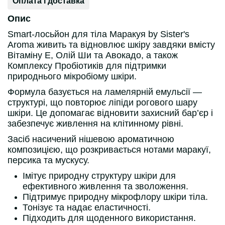
Оплата і доставка
Опис
Smart-лосьйон для тіла Маракуя by Sister's
Aroma живить та відновлює шкіру завдяки вмісту
Вітаміну Е, Олій Ши та Авокадо, а також
Комплексу Пробіотиків для підтримки
природнього мікробіому шкіри.
Формула базується на ламелярній емульсії —
структурі, що повторює ліпіди рогового шару
шкіри. Це допомагає відновити захисний бар’єр і
забезпечує живлення на клітинному рівні.
Засіб насичений нішевою ароматичною
композицією, що розкривається нотами маракуї,
персика та мускусу.
Імітує природну структуру шкіри для
ефективного живлення та зволоження.
Підтримує природну мікрофлору шкіри тіла.
Тонізує та надає еластичності.
Підходить для щоденного використання.