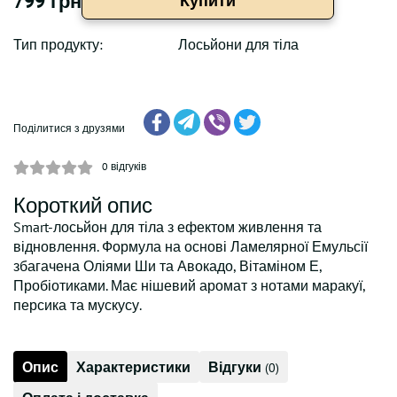
799 грн
Купити
Тип продукту:
Лосьйони для тіла
Поділитися з друзями
0
відгуків
Короткий опис
Smart-лосьйон для тіла з ефектом живлення та
відновлення. Формула на основі Ламелярної Емульсії
збагачена Оліями Ши та Авокадо, Вітаміном Е,
Пробіотиками. Має нішевий аромат з нотами маракуї,
персика та мускусу.
Опис
Характеристики
Відгуки
(0)