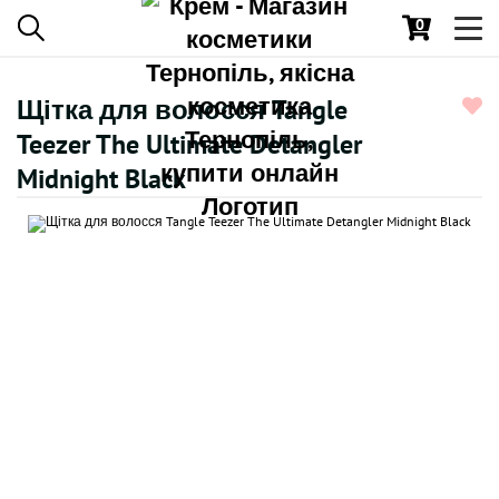
0
Toggl
navig
Щітка для волосся Tangle
Teezer The Ultimate Detangler
Midnight Black