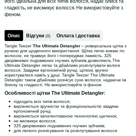
його. Ідеальна для всіх типів волосся, надає блиск та
гладкість, не висмикує волосся. Не використовуйте з
феном.
Опис
Відгуки
Оплата і доставка
(0)
Tangle Teezer
The Ultimate Detangler
– універсальна щітка з
ручкою для щоденного використання. Щітка легко ковзає по
волоссю, не травмує його і попереджає ламкість. 325
дворівневих подовжених гнучких зубчиків дозволяють The
Ultimate Detangler легко та дбайливо розплутувати вологе
волосся. Завдяки ергономічній ручці, щіткою зручно
користуватися навіть у душі. Tangle Teezer The Ultimate
Detangler також дбайливо розчісує сухе волосся, надаючи їм
блиску та гладкості. Не використовуйте із феном.
Особливості щітки The Ultimate Detangler:
підходить всіх типів волосся;
вирізняється зручністю та функціональністю завдяки
ергономічній ручці;
вирізняється запатентованою технологією щетинок;
не висмикує волосся;
325 дворівневих подовжених гнучких зубчиків;
для легкого розчісування та розплутування волосся.