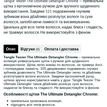
Tangle Teezer The Ultimate Detangler Chrome — преміальна
щітка з ергономічною ручкою для зручного щоденного
використання. Завдяки 325 подовженим гнучким
зубчикам вона дбайливо розплутує вологе та сухе
волосся, запобігаючи ламкості та висмикуванню.
Ідеальна для всіх типів волосся, надає блиск і гладкість,
не травмує волосся. Не використовуйте з феном.
Опис
Відгуки
Оплата і доставка
(0)
Tangle Teezer The Ultimate Detangler Chrome
– преміальна
колекція універсальних щіток з ручкою для щоденного
використання. Щітка легко ковзає по волоссю, не травмує його
і попереджає ламкість. 325 дворівневих подовжених гнучких
зубчиків дозволяють The Ultimate Detangler легко та дбайливо
розплутувати вологе волосся. Завдяки ергономічній ручці,
щіткою зручно користуватися навіть у душі. Tangle Teezer The
Ultimate Detangler також дбайливо розчісує сухе волосся,
надаючи їм блиску та гладкості. Не використовуйте із феном.
Особливості щітки The Ultimate Detangler Chrome:
преміальна хромована колекція;
підходить всіх типів волосся;