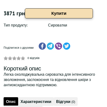
3871 грн
Купити
Тип продукту:
Сироватки
Поділитися з друзями
0
відгуків
Короткий опис
Легка охолоджувальна сироватка для інтенсивного
зволоження, заспокоєння та відновлення шкіри з
антиоксидантною підтримкою.
Опис
Характеристики
Відгуки
(0)