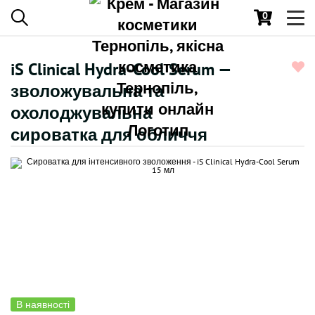
0
Toggl
navig
iS Clinical Hydra-Cool Serum —
зволожувальна та
охолоджувальна
сироватка для обличчя
В наявності