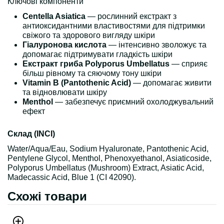
Ключові компоненти
Centella Asiatica
— рослинний екстракт з
антиоксидантними властивостями для підтримки
свіжого та здорового вигляду шкіри
Гіалуронова кислота
— інтенсивно зволожує та
допомагає підтримувати гладкість шкіри
Екстракт гриба Polyporus Umbellatus
— сприяє
більш рівному та сяючому тону шкіри
Vitamin B (Pantothenic Acid)
— допомагає живити
та відновлювати шкіру
Menthol
— забезпечує приємний охолоджувальний
ефект
Склад (INCI)
Water/Aqua/Eau, Sodium Hyaluronate, Pantothenic Acid,
Pentylene Glycol, Menthol, Phenoxyethanol, Asiaticoside,
Polyporus Umbellatus (Mushroom) Extract, Asiatic Acid,
Madecassic Acid, Blue 1 (CI 42090).
Схожі товари