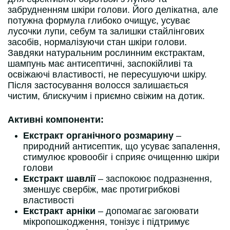
забрудненням шкіри голови. Його делікатна, але
потужна формула глибоко очищує, усуває
лусочки лупи, себум та залишки стайлінгових
засобів, нормалізуючи стан шкіри голови.
Завдяки натуральним рослинним екстрактам,
шампунь має антисептичні, заспокійливі та
освіжаючі властивості, не пересушуючи шкіру.
Після застосування волосся залишається
чистим, блискучим і приємно свіжим на дотик.
Активні компоненти:
Екстракт органічного розмарину
–
природний антисептик, що усуває запалення,
стимулює кровообіг і сприяє очищенню шкіри
голови
Екстракт шавлії
– заспокоює подразнення,
зменшує свербіж, має протигрибкові
властивості
Екстракт арніки
– допомагає загоювати
мікропошкодження, тонізує і підтримує