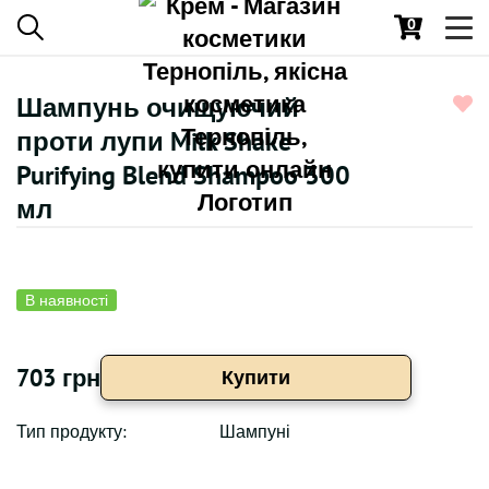
0
Toggl
navig
Шампунь очищуючий
проти лупи Milk Shake
Purifying Blend Shampoo 300
мл
В наявності
703 грн
Купити
Тип продукту:
Шампуні