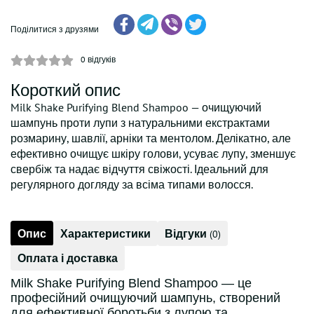
Поділитися з друзями
0
відгуків
Короткий опис
Milk Shake Purifying Blend Shampoo — очищуючий
шампунь проти лупи з натуральними екстрактами
розмарину, шавлії, арніки та ментолом. Делікатно, але
ефективно очищує шкіру голови, усуває лупу, зменшує
свербіж та надає відчуття свіжості. Ідеальний для
регулярного догляду за всіма типами волосся.
Опис
Характеристики
Відгуки
(0)
Оплата і доставка
Milk Shake Purifying Blend Shampoo — це
професійний очищуючий шампунь, створений
для ефективної боротьби з лупою та