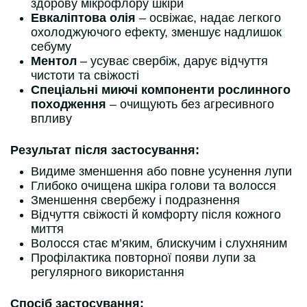
здорову мікрофлору шкіри
Евкаліптова олія
– освіжає, надає легкого
охолоджуючого ефекту, зменшує надлишок
себуму
Ментол
– усуває свербіж, дарує відчуття
чистоти та свіжості
Спеціальні миючі компоненти рослинного
походження
– очищують без агресивного
впливу
Результат після застосування:
Видиме зменшення або повне усунення лупи
Глибоко очищена шкіра голови та волосся
Зменшення свербежу і подразнення
Відчуття свіжості й комфорту після кожного
миття
Волосся стає м’яким, блискучим і слухняним
Профілактика повторної появи лупи за
регулярного використання
Спосіб застосування: