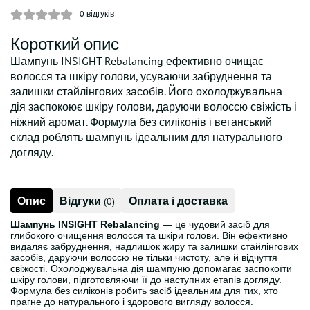
0
відгуків
Короткий опис
Шампунь INSIGHT Rebalancing ефективно очищає
волосся та шкіру голови, усуваючи забруднення та
залишки стайлінгових засобів. Його охолоджувальна
дія заспокоює шкіру голови, даруючи волоссю свіжість і
ніжний аромат. Формула без силіконів і веганський
склад роблять шампунь ідеальним для натурального
догляду.
Опис
Відгуки
Оплата і доставка
(0)
Шампунь INSIGHT Rebalancing
— це чудовий засіб для
глибокого очищення волосся та шкіри голови. Він ефективно
видаляє забруднення, надлишок жиру та залишки стайлінгових
засобів, даруючи волоссю не тільки чистоту, але й відчуття
свіжості. Охолоджувальна дія шампуню допомагає заспокоїти
шкіру голови, підготовляючи її до наступних етапів догляду.
Формула без силіконів робить засіб ідеальним для тих, хто
прагне до натурального і здорового вигляду волосся.