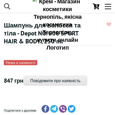
0
Toggl
navig
Шампунь для волосся та
тіла - Depot NO. 606 SPORT
HAIR & BODY , 250 ml
Нема в наявності
847 грн
Повідомити про наявність
Поділитися з друзями