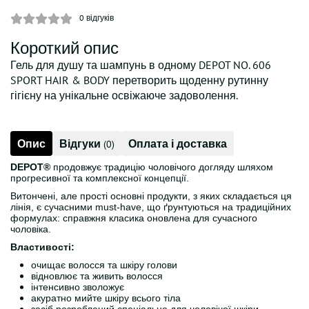
0
відгуків
Короткий опис
Гель для душу та шампунь в одному DEPOT NO. 606
SPORT HAIR & BODY перетворить щоденну рутинну
гігієну на унікальне освіжаюче задоволення.
Опис
Відгуки
Оплата і доставка
(0)
DEPOT®
продовжує традицію чоловічого догляду шляхом
прогресивної та комплексної концепції.
Витончені, але прості основні продукти, з яких складається ця
лінія, є сучасними must-have, що ґрунтуються на традиційних
формулах: справжня класика оновлена ​​для сучасного
чоловіка.
Властивості:
очищає волосся та шкіру голови
відновлює та живить волосся
інтенсивно зволожує
акуратно мийте шкіру всього тіла