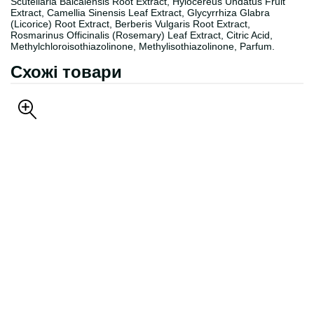
Scutellaria Baicalensis Root Extract, Hylocereus Undatus Fruit
Extract, Camellia Sinensis Leaf Extract, Glycyrrhiza Glabra
(Licorice) Root Extract, Berberis Vulgaris Root Extract,
Rosmarinus Officinalis (Rosemary) Leaf Extract, Citric Acid,
Methylchloroisothiazolinone, Methylisothiazolinone, Parfum.
Схожі товари