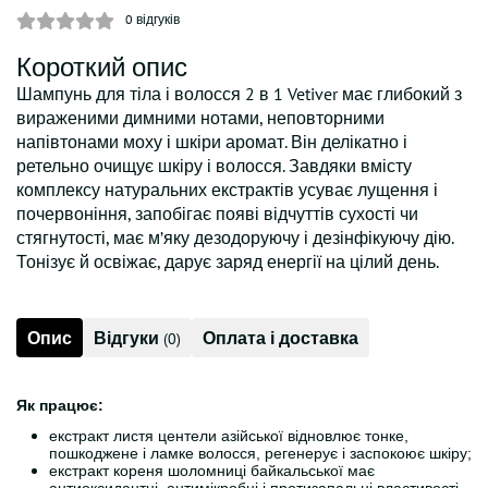
0
відгуків
Короткий опис
Шампунь для тіла і волосся 2 в 1 Vetiver має глибокий з
вираженими димними нотами, неповторними
напівтонами моху і шкіри аромат. Він делікатно і
ретельно очищує шкіру і волосся. Завдяки вмісту
комплексу натуральних екстрактів усуває лущення і
почервоніння, запобігає появі відчуттів сухості чи
стягнутості, має м’яку дезодоруючу і дезінфікуючу дію.
Тонізує й освіжає, дарує заряд енергії на цілий день.
Опис
Відгуки
Оплата і доставка
(0)
Як працює:
екстракт листя центели азійської відновлює тонке,
пошкоджене і ламке волосся, регенерує і заспокоює шкіру;
екстракт кореня шоломниці байкальської має