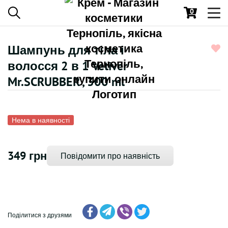
0
Toggl
navig
Шампунь для тіла і
волосся 2 в 1 Vetiver
Mr.SCRUBBER , 300 ml
Нема в наявності
349 грн
Повідомити про наявність
Поділитися з друзями