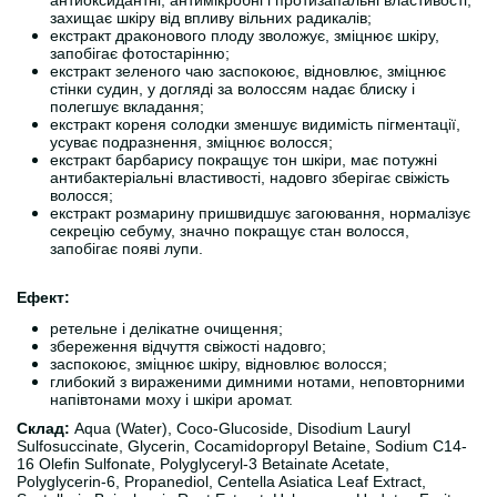
антиоксидантні, антимікробні і протизапальні властивості,
захищає шкіру від впливу вільних радикалів;
екстракт драконового плоду зволожує, зміцнює шкіру,
запобігає фотостарінню;
екстракт зеленого чаю заспокоює, відновлює, зміцнює
стінки судин, у догляді за волоссям надає блиску і
полегшує вкладання;
екстракт кореня солодки зменшує видимість пігментації,
усуває подразнення, зміцнює волосся;
екстракт барбарису покращує тон шкіри, має потужні
антибактеріальні властивості, надовго зберігає свіжість
волосся;
екстракт розмарину пришвидшує загоювання, нормалізує
секрецію себуму, значно покращує стан волосся,
запобігає появі лупи.
Ефект:
ретельне і делікатне очищення;
збереження відчуття свіжості надовго;
заспокоює, зміцнює шкіру, відновлює волосся;
глибокий з вираженими димними нотами, неповторними
напівтонами моху і шкіри аромат.
Склад:
Aqua (Water), Coco-Glucoside, Disodium Lauryl
Sulfosuccinate, Glycerin, Cocamidopropyl Betaine, Sodium C14-
16 Olefin Sulfonate, Polyglyceryl-3 Betainate Acetate,
Polyglycerin-6, Propanediol, Centella Asiatica Leaf Extract,