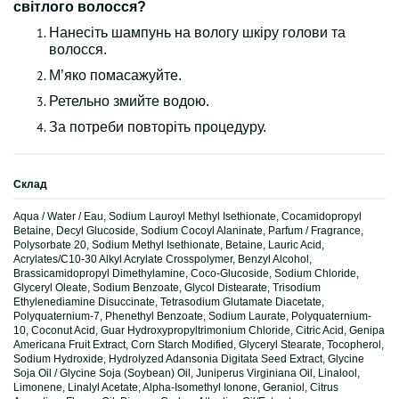
світлого волосся?
Нанесіть шампунь на вологу шкіру голови та
волосся.
М’яко помасажуйте.
Ретельно змийте водою.
За потреби повторіть процедуру.
Склад
Aqua / Water / Eau, Sodium Lauroyl Methyl Isethionate, Cocamidopropyl
Betaine, Decyl Glucoside, Sodium Cocoyl Alaninate, Parfum / Fragrance,
Polysorbate 20, Sodium Methyl Isethionate, Betaine, Lauric Acid,
Acrylates/C10-30 Alkyl Acrylate Crosspolymer, Benzyl Alcohol,
Brassicamidopropyl Dimethylamine, Coco-Glucoside, Sodium Chloride,
Glyceryl Oleate, Sodium Benzoate, Glycol Distearate, Trisodium
Ethylenediamine Disuccinate, Tetrasodium Glutamate Diacetate,
Polyquaternium-7, Phenethyl Benzoate, Sodium Laurate, Polyquaternium-
10, Coconut Acid, Guar Hydroxypropyltrimonium Chloride, Citric Acid, Genipa
Americana Fruit Extract, Corn Starch Modified, Glyceryl Stearate, Tocopherol,
Sodium Hydroxide, Hydrolyzed Adansonia Digitata Seed Extract, Glycine
Soja Oil / Glycine Soja (Soybean) Oil, Juniperus Virginiana Oil, Linalool,
Limonene, Linalyl Acetate, Alpha-Isomethyl Ionone, Geraniol, Citrus