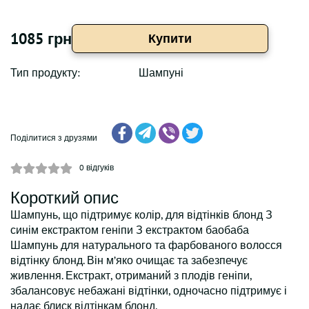
1085 грн
Купити
Тип продукту:
Шампуні
Поділитися з друзями
0
відгуків
Короткий опис
Шампунь, що підтримує колір, для відтінків блонд З
синім екстрактом геніпи З екстрактом баобаба
Шампунь для натурального та фарбованого волосся
відтінку блонд. Він м’яко очищає та забезпечує
живлення. Екстракт, отриманий з плодів геніпи,
збалансовує небажані відтінки, одночасно підтримує і
надає блиск відтінкам блонд.