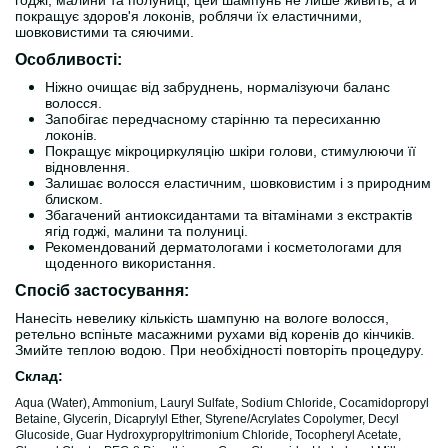
годжі, малини та полуниці, цей шампунь не лише живить, а й
покращує здоров'я локонів, роблячи їх еластичними,
шовковистими та сяючими.
Особливості:
Ніжно очищає від забруднень, нормалізуючи баланс
волосся.
Запобігає передчасному старінню та пересиханню
локонів.
Покращує мікроциркуляцію шкіри голови, стимулюючи її
відновлення.
Залишає волосся еластичним, шовковистим і з природним
блиском.
Збагачений антиоксидантами та вітамінами з екстрактів
ягід годжі, малини та полуниці.
Рекомендований дерматологами і косметологами для
щоденного використання.
Спосіб застосування:
Нанесіть невелику кількість шампуню на вологе волосся,
ретельно вспіньте масажними рухами від коренів до кінчиків.
Змийте теплою водою. При необхідності повторіть процедуру.
Склад:
Aqua (Water), Ammonium, Lauryl Sulfate, Sodium Chloride, Cocamidopropyl
Betaine, Glycerin, Dicaprylyl Ether, Styrene/Acrylates Copolymer, Decyl
Glucoside, Guar Hydroxypropyltrimonium Chloride, Tocopheryl Acetate,