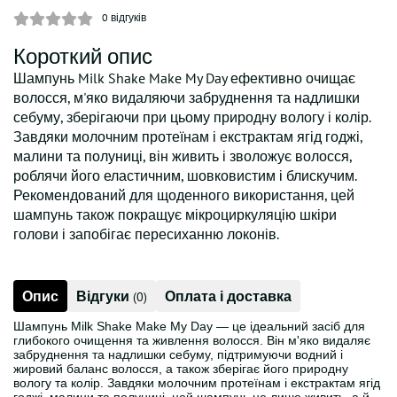
0
відгуків
Короткий опис
Шампунь Milk Shake Make My Day ефективно очищає
волосся, м'яко видаляючи забруднення та надлишки
себуму, зберігаючи при цьому природну вологу і колір.
Завдяки молочним протеїнам і екстрактам ягід годжі,
малини та полуниці, він живить і зволожує волосся,
роблячи його еластичним, шовковистим і блискучим.
Рекомендований для щоденного використання, цей
шампунь також покращує мікроциркуляцію шкіри
голови і запобігає пересиханню локонів.
Опис
Відгуки
Оплата і доставка
(0)
Шампунь Milk Shake Make My Day — це ідеальний засіб для
глибокого очищення та живлення волосся. Він м'яко видаляє
забруднення та надлишки себуму, підтримуючи водний і
жировий баланс волосся, а також зберігає його природну
вологу та колір. Завдяки молочним протеїнам і екстрактам ягід