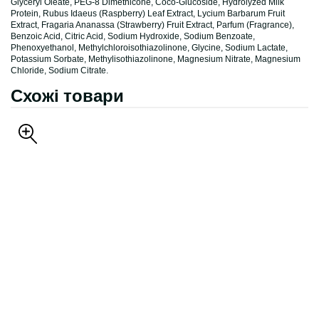
Glyceryl Oleate, PEG-8 Dimethicone, Coco-Glucoside, Hydrolyzed Milk
Protein, Rubus Idaeus (Raspberry) Leaf Extract, Lycium Barbarum Fruit
Extract, Fragaria Ananassa (Strawberry) Fruit Extract, Parfum (Fragrance),
Benzoic Acid, Citric Acid, Sodium Hydroxide, Sodium Benzoate,
Phenoxyethanol, Methylchloroisothiazolinone, Glycine, Sodium Lactate,
Potassium Sorbate, Methylisothiazolinone, Magnesium Nitrate, Magnesium
Chloride, Sodium Citrate.
Схожі товари