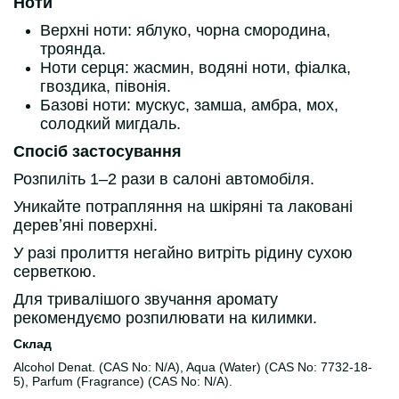
Ноти
Верхні ноти: яблуко, чорна смородина,
троянда.
Ноти серця: жасмин, водяні ноти, фіалка,
гвоздика, півонія.
Базові ноти: мускус, замша, амбра, мох,
солодкий мигдаль.
Спосіб застосування
Розпиліть 1–2 рази в салоні автомобіля.
Уникайте потрапляння на шкіряні та лаковані
деревʼяні поверхні.
У разі пролиття негайно витріть рідину сухою
серветкою.
Для тривалішого звучання аромату
рекомендуємо розпилювати на килимки.
Склад
Alcohol Denat. (CAS No: N/A), Aqua (Water) (CAS No: 7732-18-
5), Parfum (Fragrance) (CAS No: N/A).