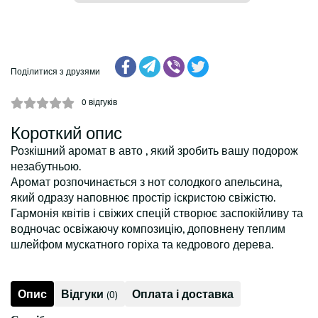
Поділитися з друзями
0
відгуків
Короткий опис
Розкішний аромат в авто , який зробить вашу подорож
незабутньою.
Аромат розпочинається з нот солодкого апельсина,
який одразу наповнює простір іскристою свіжістю.
Гармонія квітів і свіжих спецій створює заспокійливу та
водночас освіжаючу композицію, доповнену теплим
шлейфом мускатного горіха та кедрового дерева.
Опис
Відгуки
Оплата і доставка
(0)