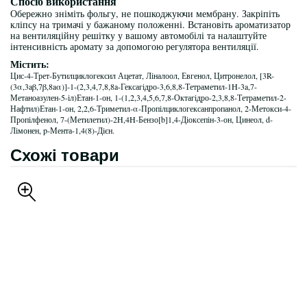
Спосіб використання
Обережно зніміть фольгу, не пошкоджуючи мембрану. Закріпіть
кліпсу на тримачі у бажаному положенні. Встановіть ароматизатор
на вентиляційну решітку у вашому автомобілі та налаштуйте
інтенсивність аромату за допомогою регулятора вентиляції.
Містить:
Цис-4-Трет-Бутилциклогексил Ацетат, Ліналоол, Евгенол, Цитронелол, [3R-
(3α,3aβ,7β,8aα)]-1-(2,3,4,7,8,8a-Гексагідро-3,6,8,8-Тетраметил-1H-3a,7-
Метаноазулен-5-іл)Етан-1-он, 1-(1,2,3,4,5,6,7,8-Октагідро-2,3,8,8-Тетраметил-2-
Нафтил)Етан-1-он, 2,2,6-Триметил-α-Пропілциклогексанпропанол, 2-Метокси-4-
Пропілфенол, 7-(Метилетил)-2H,4H-Бензо[b]1,4-Діоксепін-3-он, Цинеол, d-
Лімонен, p-Мента-1,4(8)-Дієн.
Схожі товари