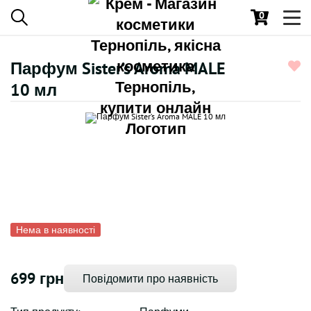
0
Toggl
navig
Парфум Sister’s Aroma MALE
10 мл
Нема в наявності
699 грн
Повідомити про наявність