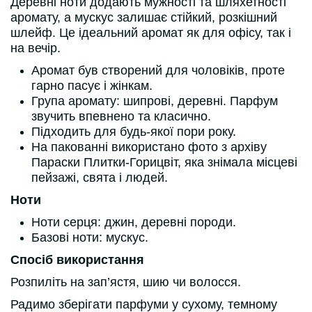
Деревні ноти додають мужності та шляхетності
аромату, а мускус залишає стійкий, розкішний
шлейф. Це ідеальний аромат як для офісу, так і
на вечір.
Аромат був створений для чоловіків, проте
гарно пасує і жінкам.
Група аромату: шипрові, деревні. Парфум
звучить впевнено та класично.
Підходить для будь-якої пори року.
На пакованні використано фото з архіву
Параски Плитки-Горицвіт, яка знімала місцеві
пейзажі, свята і людей.
Ноти
Ноти серця: джин, деревні породи.
Базові ноти: мускус.
Спосіб використання
Розпиліть на зап’ястя, шию чи волосся.
Радимо зберігати парфуми у сухому, темному