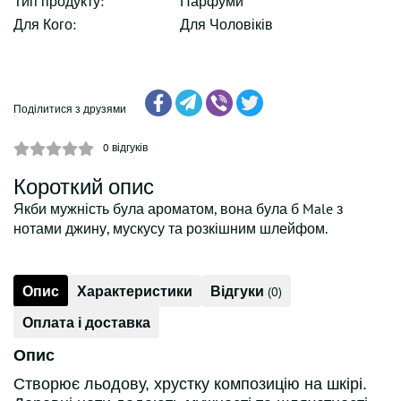
Тип продукту:
Парфуми
Для Кого:
Для Чоловіків
Поділитися з друзями
0
відгуків
Короткий опис
Якби мужність була ароматом, вона була б Male з
нотами джину, мускусу та розкішним шлейфом.
Опис
Характеристики
Відгуки
(0)
Оплата і доставка
Опис
Створює льодову, хрустку композицію на шкірі.