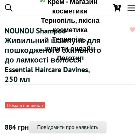
0
Toggl
navig
NOUNOU Shampoo
Живильний шампунь для
пошкодженого схильного
до ламкості волосся
Essential Haircare Davines,
250 мл
Нема в наявності
884 грн
Повідомити про наявність