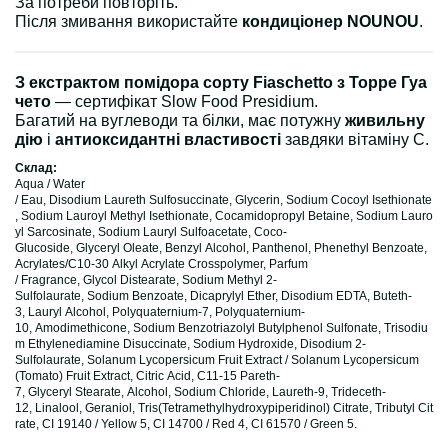
За потреби повторіть.
Після змивання використайте
кондиціонер NOUNOU
.
З екстрактом помідора сорту Fiaschetto з Торре Гуа
чето
— сертифікат Slow Food Presidium.
Багатий на вуглеводи та білки, має потужну
живильну
дію
і
антиоксидантні властивості
завдяки вітаміну C.
Склад:
Aqua / Water
/ Eau, Disodium Laureth Sulfosuccinate, Glycerin, Sodium Cocoyl Isethionate
, Sodium Lauroyl Methyl Isethionate, Cocamidopropyl Betaine, Sodium Lauro
yl Sarcosinate, Sodium Lauryl Sulfoacetate, Coco-
Glucoside, Glyceryl Oleate, Benzyl Alcohol, Panthenol, Phenethyl Benzoate,
Acrylates/C10-30 Alkyl Acrylate Crosspolymer, Parfum
/ Fragrance, Glycol Distearate, Sodium Methyl 2-
Sulfolaurate, Sodium Benzoate, Dicaprylyl Ether, Disodium EDTA, Buteth-
3, Lauryl Alcohol, Polyquaternium-7, Polyquaternium-
10, Amodimethicone, Sodium Benzotriazolyl Butylphenol Sulfonate, Trisodiu
m Ethylenediamine Disuccinate, Sodium Hydroxide, Disodium 2-
Sulfolaurate, Solanum Lycopersicum Fruit Extract / Solanum Lycopersicum
(Tomato) Fruit Extract, Citric Acid, C11-15 Pareth-
7, Glyceryl Stearate, Alcohol, Sodium Chloride, Laureth-9, Trideceth-
12, Linalool, Geraniol, Tris(Tetramethylhydroxypiperidinol) Citrate, Tributyl Cit
rate, CI 19140 / Yellow 5, CI 14700 / Red 4, CI 61570 / Green 5.