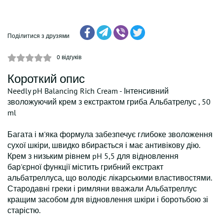
Поділитися з друзями
0
відгуків
Короткий опис
Needly pH Balancing Rich Cream - Інтенсивний
зволожуючий крем з екстрактом гриба Альбатрелус , 50
ml
Багата і м'яка формула забезпечує глибоке зволоження
сухої шкіри, швидко вбирається і має антивікову дію.
Крем з низьким рівнем pH 5,5 для відновлення
бар'єрної функції містить грибний екстракт
альбатреллуса, що володіє лікарськими властивостями.
Стародавні греки і римляни вважали Альбатреллус
кращим засобом для відновлення шкіри і боротьбою зі
старістю.