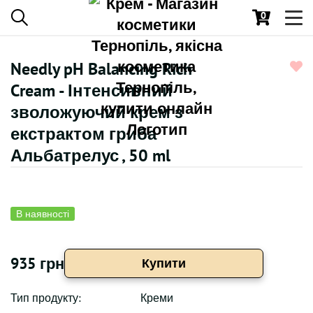
0
Toggl
navig
Needly pH Balancing Rich
Cream - Інтенсивний
зволожуючий крем з
екстрактом гриба
Альбатрелус , 50 ml
В наявності
935 грн
Купити
Тип продукту:
Креми