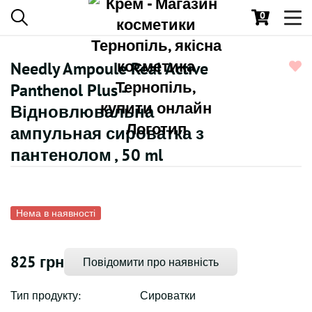
0
Toggl
navig
Needly Ampoule Real Active
Panthenol Plus -
Відновлювальна
ампульная сироватка з
пантенолом , 50 ml
Нема в наявності
825 грн
Повідомити про наявність
Тип продукту:
Сироватки