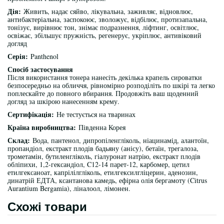
Дія:
Живить, надає сяйво, лікувальна, заживляє, відновлює,
антибактеріальна, заспокоює, зволожує, відбілює, протизапальна,
тонізує, вирівнює тон, знімає подразнення, ліфтинг, освітлює,
освіжає, збільшує пружність, регенерує, укріплює, антивіковий
догляд
Серія:
Panthenol
Спосіб застосування
Після використання тонера нанесіть декілька крапель сироватки
безпосередньо на обличчя, рівномірно розподіліть по шкірі та легко
поплескайте до повного вбирання. Продовжіть ваш щоденний
догляд за шкірою нанесенням крему.
Сертифікація:
Не тестується на тваринах
Країна виробництва:
Південна Корея
Склад:
Вода, пантенол, дипропіленгліколь, ніацинамід, алантоїн,
пропандіол, екстракт плодів бадьяну (анісу), бетаїн, трегалоза,
трометамін, бутиленгліколь, гіалуронат натрію, екстракт плодів
обліпихи, 1,2-гександіол, C12-14 парет-12, карбомер, цетил
етилгексаноат, капрілілгліколь, етилгексилгліцерин, аденозин,
динатрій ЕДТА, ксантанова камедь, ефірна олія бергамоту (Citrus
Aurantium Bergamia), ліналоол, лімонен.
Схожі товари