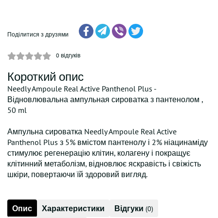
Поділитися з друзями
0
відгуків
Короткий опис
Needly Ampoule Real Active Panthenol Plus -
Відновлювальна ампульная сироватка з пантенолом ,
50 ml
Ампульна сироватка Needly Ampoule Real Active
Panthenol Plus з 5% вмістом пантенолу і 2% ніацинаміду
стимулює регенерацію клітин, колагену і покращує
клітинний метаболізм, відновлює яскравість і свіжість
шкіри, повертаючи їй здоровий вигляд.
Опис
Характеристики
Відгуки
(0)