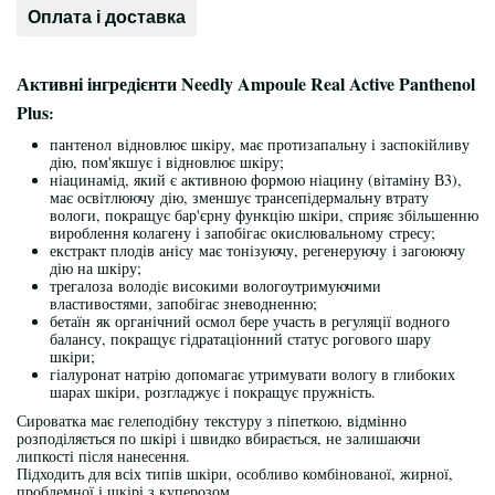
Оплата і доставка
Активні інгредієнти Needly Ampoule Real Active Panthenol
Plus
:
пантенол відновлює шкіру, має протизапальну і заспокійливу
дію, пом'якшує і відновлює шкіру;
ніацинамід, який є активною формою ніацину (вітаміну В3),
має освітлюючу дію, зменшує трансепідермальну втрату
вологи, покращує бар'єрну функцію шкіри, сприяє збільшенню
вироблення колагену і запобігає окислювальному стресу;
екстракт плодів анісу має тонізуючу, регенеруючу і загоюючу
дію на шкіру;
трегалоза володіє високими вологоутримуючими
властивостями, запобігає зневодненню;
бетаїн як органічний осмол бере участь в регуляції водного
балансу, покращує гідратаціонний статус рогового шару
шкіри;
гіалуронат натрію допомагає утримувати вологу в глибоких
шарах шкіри, розгладжує і покращує пружність.
Сироватка має гелеподібну текстуру з піпеткою, відмінно
розподіляється по шкірі і швидко вбирається, не залишаючи
липкості після нанесення.
Підходить для всіх типів шкіри, особливо комбінованої, жирної,
проблемної і шкірі з куперозом.