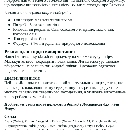
подорож для миттєвого зволоження* та ніжного солодкого аромату,
що поєднує вишуканість і чарівність, як теплі спогади про Балкани.
*Зволоження верхніх шарів епідермісу
Тип шкіри: Для всіх типів шкіри
Потреба: Зволоження тіла
Ключові інгредієнти: Олія солодкого мигдалю, масло ши,
кокосова олія
Текстура: Лосьйон
Формула: 84% інгредієнтів природного походження
Рекомендації щодо використання
Нанесіть невелику кількість продукту на чисту та суху шкіру.
Масажуйте, щоб покращити поглинання. Легка текстура швидко
вбирається, не залишаючи жирної плівки, і дозволяє одягатися
відразу після нанесення.
Екологічний підхід
Цей лосьйон для тіла виготовлений з натуральних інгредієнтів, що
не шкодять навколишньому середовищу і тваринам. Продукт не
містить складників тваринного походження, а упаковка виготовлена
з перероблених матеріалів.
Подаруйте своїй шкірі належний догляд з Лосьйоном для тіла
Лукум.
Склад
Aqua (Water), Prunus Amygdalus Dulcis (Sweet Almond) Oil, Propylene Glycol,
Butyrospermum Parkii (Shea) Butter, Parfum (Fragrance), Cetyl Alcohol, Peg-8