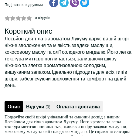
Поділитися з друзями
0
відгуків
Короткий опис
Лосьйон для тіла з ароматом Лукуму дарує вашій шкірі
ніжне зволоження та м'якість завдяки маслу ши,
кокосовому маслу та олії солодкого мигдалю. Його легка
текстура миттєво поглинається, залишаючи шкіру
ніжною та злегка ароматизованою солодким,
вишуканим запахом. Ідеально підходить для всіх типів
шкіри, забезпечуючи зволоження та комфорт на цілий
день.
Опис
Відгуки
Оплата і доставка
(0)
Подаруйте своїй шкірі унікальний та смачний досвід з нашим
Лосьйоном для тіла з ароматом Лукуму. Його кремова та легка
текстура миттєво поглинається, живлячи шкіру завдяки маслу ши,
кокосовому маслу та олії солодкого мигдалю. Це справжня сенсорна