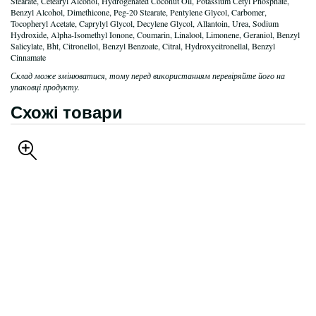
Stearate, Cetearyl Alcohol, Hydrogenated Coconut Oil, Potassium Cetyl Phosphate,
Benzyl Alcohol, Dimethicone, Peg-20 Stearate, Pentylene Glycol, Carbomer,
Tocopheryl Acetate, Caprylyl Glycol, Decylene Glycol, Allantoin, Urea, Sodium
Hydroxide, Alpha-Isomethyl Ionone, Coumarin, Linalool, Limonene, Geraniol, Benzyl
Salicylate, Bht, Citronellol, Benzyl Benzoate, Citral, Hydroxycitronellal, Benzyl
Cinnamate
Склад може змінюватися, тому перед використанням перевіряйте його на
упаковці продукту.
Схожі товари