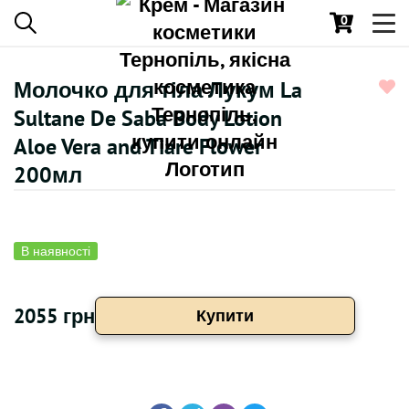
0
Toggl
navig
Молочко для тіла Лукум La
Sultane De Saba Body Lotion
Aloe Vera and Tiare Flower
200мл
В наявності
2055 грн
Купити