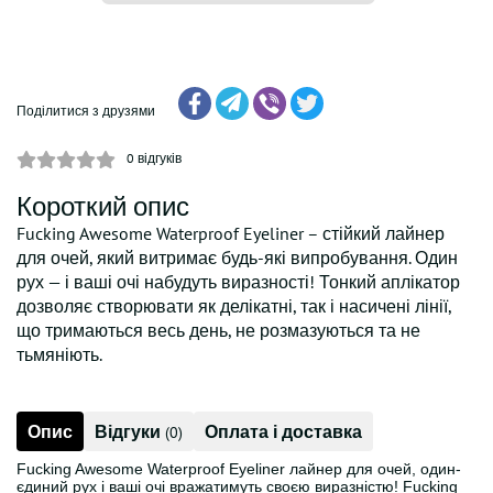
Поділитися з друзями
0
відгуків
Короткий опис
Fucking Awesome Waterproof Eyeliner – стійкий лайнер
для очей, який витримає будь-які випробування. Один
рух — і ваші очі набудуть виразності! Тонкий аплікатор
дозволяє створювати як делікатні, так і насичені лінії,
що тримаються весь день, не розмазуються та не
тьмяніють.
Опис
Відгуки
Оплата і доставка
(0)
Fucking Awesome Waterproof Eyeliner лайнер для очей, один-
єдиний рух і ваші очі вражатимуть своєю виразністю! Fucking