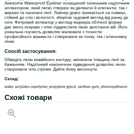
Awesome Waterproof Eyeliner оснащений тоненьким надточним
аплікатором, який легко створює як делікатні й елегантні, так і
виразні та насичені лінії. Лайнер довго тримається на повіках,
стійкий до сліз і вологості, зберігає чудовий вигляд від ранку до
ночі. Фетровий аплікатор у вигляді маркера обтічної форми
дає змогу яскраво і чітко підкреслити лінію зростання вій. Його
унікальна гнучкість дозволяє малювати з точністю
професійного візажиста і створювати як тонку, так і інтенсивну
лінію.
Спосіб застосування:
Обведіть лінію міжвійного контуру, змінюючи товщину лінії за
бажанням. Надтонкий наконечник підведення дозволяє легко
створювати чіткі стрілки. Дайте йому висохнути.
Склад:
water, acrylates copolymer, propylene glycol, xanthan gum, phenoxyethanol.
Схожі товари
НЕДОСТУПНИЙ