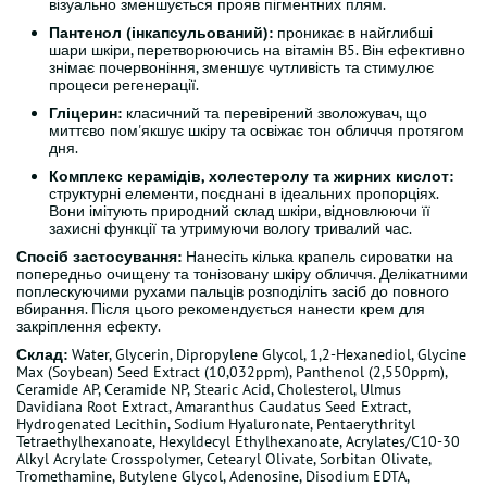
візуально зменшується прояв пігментних плям.
Пантенол (інкапсульований):
проникає в найглибші
шари шкіри, перетворюючись на вітамін B5. Він ефективно
знімає почервоніння, зменшує чутливість та стимулює
процеси регенерації.
Гліцерин:
класичний та перевірений зволожувач, що
миттєво пом'якшує шкіру та освіжає тон обличчя протягом
дня.
Комплекс керамідів, холестеролу та жирних кислот:
структурні елементи, поєднані в ідеальних пропорціях.
Вони імітують природний склад шкіри, відновлюючи її
захисні функції та утримуючи вологу тривалий час.
Спосіб застосування:
Нанесіть кілька крапель сироватки на
попередньо очищену та тонізовану шкіру обличчя. Делікатними
поплескуючими рухами пальців розподіліть засіб до повного
вбирання. Після цього рекомендується нанести крем для
закріплення ефекту.
Склад:
Water, Glycerin, Dipropylene Glycol, 1,2-Hexanediol, Glycine
Max (Soybean) Seed Extract (10,032ppm), Panthenol (2,550ppm),
Ceramide AP, Ceramide NP, Stearic Acid, Cholesterol, Ulmus
Davidiana Root Extract, Amaranthus Caudatus Seed Extract,
Hydrogenated Lecithin, Sodium Hyaluronate, Pentaerythrityl
Tetraethylhexanoate, Hexyldecyl Ethylhexanoate, Acrylates/C10-30
Alkyl Acrylate Crosspolymer, Cetearyl Olivate, Sorbitan Olivate,
Tromethamine, Butylene Glycol, Adenosine, Disodium EDTA,