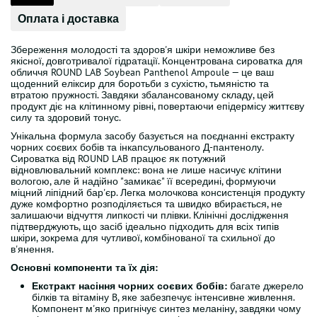
Оплата і доставка
Збереження молодості та здоров'я шкіри неможливе без
якісної, довготривалої гідратації. Концентрована сироватка для
обличчя ROUND LAB Soybean Panthenol Ampoule — це ваш
щоденний еліксир для боротьби з сухістю, тьмяністю та
втратою пружності. Завдяки збалансованому складу, цей
продукт діє на клітинному рівні, повертаючи епідермісу життєву
силу та здоровий тонус.
Унікальна формула засобу базується на поєднанні екстракту
чорних соєвих бобів та інкапсульованого Д-пантенолу.
Сироватка від ROUND LAB працює як потужний
відновлювальний комплекс: вона не лише насичує клітини
вологою, але й надійно "замикає" її всередині, формуючи
міцний ліпідний бар'єр. Легка молочкова консистенція продукту
дуже комфортно розподіляється та швидко вбирається, не
залишаючи відчуття липкості чи плівки. Клінічні дослідження
підтверджують, що засіб ідеально підходить для всіх типів
шкіри, зокрема для чутливої, комбінованої та схильної до
в'янення.
Основні компоненти та їх дія:
Екстракт насіння чорних соєвих бобів:
багате джерело
білків та вітаміну B, яке забезпечує інтенсивне живлення.
Компонент м'яко пригнічує синтез меланіну, завдяки чому