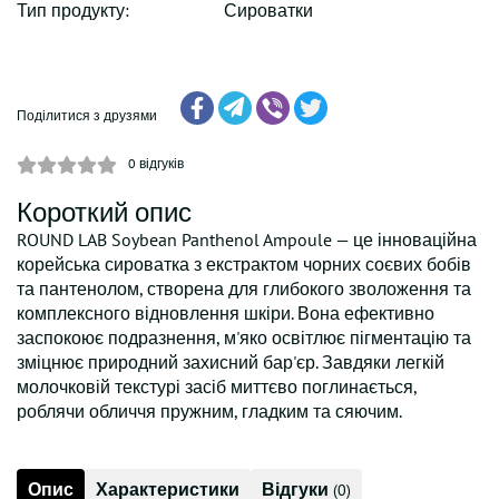
Тип продукту:
Сироватки
Поділитися з друзями
0
відгуків
Короткий опис
ROUND LAB Soybean Panthenol Ampoule — це інноваційна
корейська сироватка з екстрактом чорних соєвих бобів
та пантенолом, створена для глибокого зволоження та
комплексного відновлення шкіри. Вона ефективно
заспокоює подразнення, м'яко освітлює пігментацію та
зміцнює природний захисний бар'єр. Завдяки легкій
молочковій текстурі засіб миттєво поглинається,
роблячи обличчя пружним, гладким та сяючим.
Опис
Характеристики
Відгуки
(0)