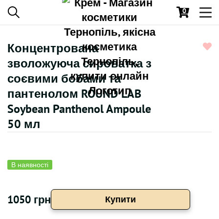
0
Toggl
navig
Концентрована
зволожуюча сироватка з
соєвими бобами та
пантенолом ROUND LAB
Soybean Panthenol Ampoule
50 мл
В наявності
1050 грн
Купити