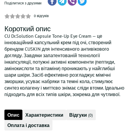
Поділитися з друзями
0
відгуків
Короткий опис
CU Dr.Solution Capsule Tone-Up Eye Cream — це
інноваційний капсульний крем під очі, створений
брендом CUSKIN для інтенсивного антивікового
догляду. Завдяки запатентованій технології
інкапсуляції, потужні активні компоненти (пептиди,
амінокислоти та вітаміни) проникають у найглибші
шари шкіри. Засіб ефективно розгладжує мімічні
зморшки, усуває набряки та темні кола, стимулює
синтез колагену і миттєво знімає сліди втоми. Ідеально
підходить для всіх типів шкіри, зокрема для чутливої.
Опис
Характеристики
Відгуки
(0)
Оплата і доставка