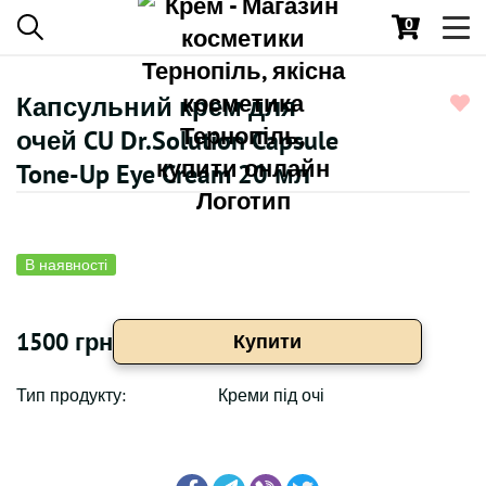
0
Toggl
navig
Капсульний крем для
очей CU Dr.Solution Capsule
Tone-Up Eye Cream 20 мл
В наявності
1500 грн
Купити
Тип продукту:
Креми під очі