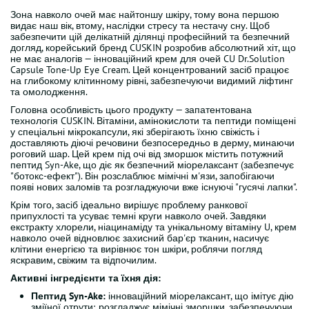
Зона навколо очей має найтоншу шкіру, тому вона першою
видає наш вік, втому, наслідки стресу та нестачу сну. Щоб
забезпечити цій делікатній ділянці професійний та безпечний
догляд, корейський бренд CUSKIN розробив абсолютний хіт, що
не має аналогів — інноваційний крем для очей CU Dr.Solution
Capsule Tone-Up Eye Cream. Цей концентрований засіб працює
на глибокому клітинному рівні, забезпечуючи видимий ліфтинг
та омолодження.
Головна особливість цього продукту — запатентована
технологія CUSKIN. Вітаміни, амінокислоти та пептиди поміщені
у спеціальні мікрокапсули, які зберігають їхню свіжість і
доставляють діючі речовини безпосередньо в дерму, минаючи
роговий шар. Цей крем під очі від зморшок містить потужний
пептид Syn-Ake, що діє як безпечний міорелаксант (забезпечує
"ботокс-ефект"). Він розслаблює мімічні м'язи, запобігаючи
появі нових заломів та розгладжуючи вже існуючі "гусячі лапки".
Крім того, засіб ідеально вирішує проблему ранкової
припухлості та усуває темні круги навколо очей. Завдяки
екстракту хлорели, ніацинаміду та унікальному вітаміну U, крем
навколо очей відновлює захисний бар'єр тканин, насичує
клітини енергією та вирівнює тон шкіри, роблячи погляд
яскравим, свіжим та відпочилим.
Активні інгредієнти та їхня дія:
Пептид Syn-Ake:
інноваційний міорелаксант, що імітує дію
зміїної отрути; розгладжує мімічні зморшки, забезпечуючи