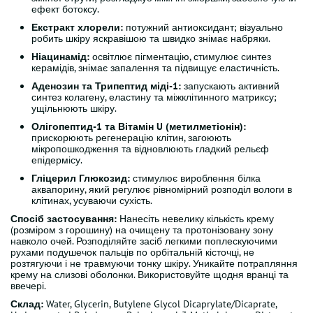
ефект ботоксу.
Екстракт хлорели:
потужний антиоксидант; візуально
робить шкіру яскравішою та швидко знімає набряки.
Ніацинамід:
освітлює пігментацію, стимулює синтез
керамідів, знімає запалення та підвищує еластичність.
Аденозин та Трипептид міді-1:
запускають активний
синтез колагену, еластину та міжклітинного матриксу;
ущільнюють шкіру.
Олігопептид-1 та Вітамін U (метилметіонін):
прискорюють регенерацію клітин, загоюють
мікропошкодження та відновлюють гладкий рельєф
епідермісу.
Гліцерил Глюкозид:
стимулює вироблення білка
аквапорину, який регулює рівномірний розподіл вологи в
клітинах, усуваючи сухість.
Спосіб застосування:
Нанесіть невелику кількість крему
(розміром з горошину) на очищену та протонізовану зону
навколо очей. Розподіляйте засіб легкими поплескуючими
рухами подушечок пальців по орбітальній кісточці, не
розтягуючи і не травмуючи тонку шкіру. Уникайте потрапляння
крему на слизові оболонки. Використовуйте щодня вранці та
ввечері.
Склад:
Water, Glycerin, Butylene Glycol Dicaprylate/Dicaprate,