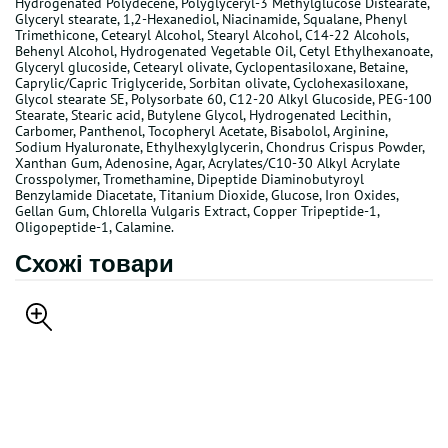
Hydrogenated Polydecene, Polyglyceryl-3 Methylglucose Distearate,
Glyceryl stearate, 1,2-Hexanediol, Niacinamide, Squalane, Phenyl
Trimethicone, Cetearyl Alcohol, Stearyl Alcohol, C14-22 Alcohols,
Behenyl Alcohol, Hydrogenated Vegetable Oil, Cetyl Ethylhexanoate,
Glyceryl glucoside, Cetearyl olivate, Cyclopentasiloxane, Betaine,
Caprylic/Capric Triglyceride, Sorbitan olivate, Cyclohexasiloxane,
Glycol stearate SE, Polysorbate 60, C12-20 Alkyl Glucoside, PEG-100
Stearate, Stearic acid, Butylene Glycol, Hydrogenated Lecithin,
Carbomer, Panthenol, Tocopheryl Acetate, Bisabolol, Arginine,
Sodium Hyaluronate, Ethylhexylglycerin, Chondrus Crispus Powder,
Xanthan Gum, Adenosine, Agar, Acrylates/C10-30 Alkyl Acrylate
Crosspolymer, Tromethamine, Dipeptide Diaminobutyroyl
Benzylamide Diacetate, Titanium Dioxide, Glucose, Iron Oxides,
Gellan Gum, Chlorella Vulgaris Extract, Copper Tripeptide-1,
Oligopeptide-1, Calamine.
Схожі товари