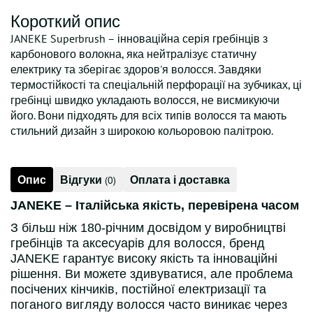
Короткий опис
JANEKE Superbrush – інноваційна серія гребінців з
карбонового волокна, яка нейтралізує статичну
електрику та зберігає здоров'я волосся. Завдяки
термостійкості та спеціальній перфорації на зубчиках, ці
гребінці швидко укладають волосся, не висмикуючи
його. Вони підходять для всіх типів волосся та мають
стильний дизайн з широкою кольоровою палітрою.
Опис
Відгуки
Оплата і доставка
(0)
JANEKE – Італійська якість, перевірена часом
З більш ніж 180-річним досвідом у виробництві
гребінців та аксесуарів для волосся, бренд
JANEKE гарантує високу якість та інноваційні
рішення. Ви можете здивуватися, але проблема
посічених кінчиків, постійної електризації та
поганого вигляду волосся часто виникає через