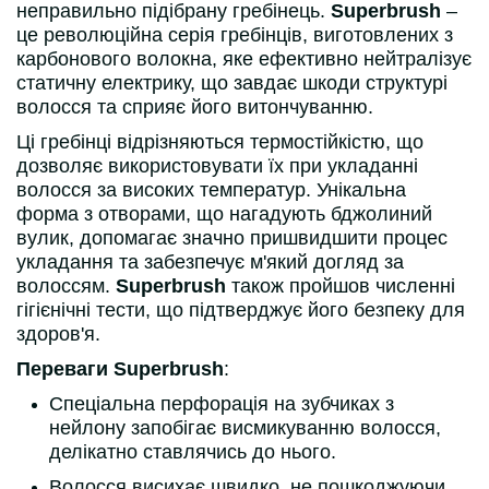
неправильно підібрану гребінець.
Superbrush
–
це революційна серія гребінців, виготовлених з
карбонового волокна, яке ефективно нейтралізує
статичну електрику, що завдає шкоди структурі
волосся та сприяє його витончуванню.
Ці гребінці відрізняються термостійкістю, що
дозволяє використовувати їх при укладанні
волосся за високих температур. Унікальна
форма з отворами, що нагадують бджолиний
вулик, допомагає значно пришвидшити процес
укладання та забезпечує м'який догляд за
волоссям.
Superbrush
також пройшов численні
гігієнічні тести, що підтверджує його безпеку для
здоров'я.
Переваги Superbrush
:
Спеціальна перфорація на зубчиках з
нейлону запобігає висмикуванню волосся,
делікатно ставлячись до нього.
Волосся висихає швидко, не пошкоджуючи