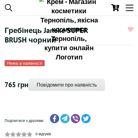
0
Toggl
navig
Гребінець Janeke SUPER
BRUSH чорний
Нема в наявності
765 грн
Повідомити про наявність
Поділитися з друзями
0
відгуків