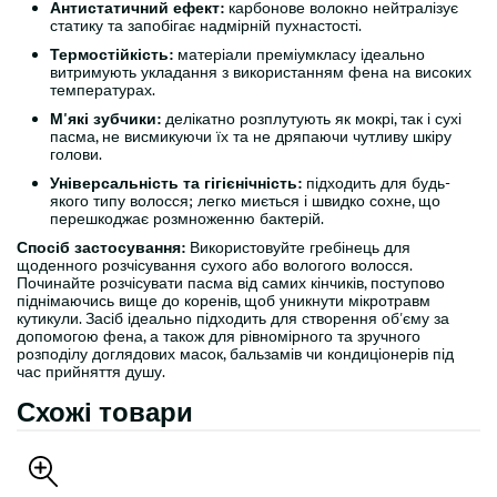
Антистатичний ефект:
карбонове волокно нейтралізує
статику та запобігає надмірній пухнастості.
Термостійкість:
матеріали преміумкласу ідеально
витримують укладання з використанням фена на високих
температурах.
М'які зубчики:
делікатно розплутують як мокрі, так і сухі
пасма, не висмикуючи їх та не дряпаючи чутливу шкіру
голови.
Універсальність та гігієнічність:
підходить для будь-
якого типу волосся; легко миється і швидко сохне, що
перешкоджає розмноженню бактерій.
Спосіб застосування:
Використовуйте гребінець для
щоденного розчісування сухого або вологого волосся.
Починайте розчісувати пасма від самих кінчиків, поступово
піднімаючись вище до коренів, щоб уникнути мікротравм
кутикули. Засіб ідеально підходить для створення об'єму за
допомогою фена, а також для рівномірного та зручного
розподілу доглядових масок, бальзамів чи кондиціонерів під
час прийняття душу.
Схожі товари