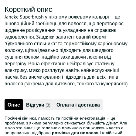
Короткий опис
Janeke Superbrush у ніжному рожевому кольорі — це
інноваційний гребінець для волосся, що перетворює
щоденне розчісування та укладання на справжнє
задоволення. Завдяки запатентованій формі
"бджолиного стільника" та термостійкому карбоновому
волокну, щітка ідеально підходить для швидкого
сушіння феном, надійно захищаючи локони від
перегріву. Вона ефективно нейтралізує статичну
електрику, м'яко розплутує навіть найнеслухняніші
пасма без висмикування і підходить для всіх типів
волосся (зокрема для дитячого, тонкого та кучерявого).
Опис
Відгуки
Оплата і доставка
(0)
Посічені кінчики, ламкість та постійна електризація — це
проблеми, з якими регулярно стикається більшість дівчат. Але
мало хто знає, що головною причиною пошкоджень часто є
неправильно підібрана
розчіска для волосся
. Італійський