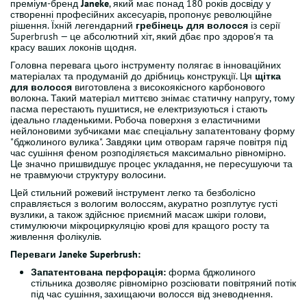
преміум-бренд
Janeke
, який має понад 180 років досвіду у
створенні професійних аксесуарів, пропонує революційне
рішення. Їхній легендарний
гребінець для волосся
із серії
Superbrush — це абсолютний хіт, який дбає про здоров'я та
красу ваших локонів щодня.
Головна перевага цього інструменту полягає в інноваційних
матеріалах та продуманій до дрібниць конструкції. Ця
щітка
для волосся
виготовлена з високоякісного карбонового
волокна. Такий матеріал миттєво знімає статичну напругу, тому
пасма перестають пушитися, не електризуються і стають
ідеально гладенькими. Робоча поверхня з еластичними
нейлоновими зубчиками має спеціальну запатентовану форму
"бджолиного вулика". Завдяки цим отворам гаряче повітря під
час сушіння феном розподіляється максимально рівномірно.
Це значно пришвидшує процес укладання, не пересушуючи та
не травмуючи структуру волосини.
Цей стильний рожевий інструмент легко та безболісно
справляється з вологим волоссям, акуратно розплутує густі
вузлики, а також здійснює приємний масаж шкіри голови,
стимулюючи мікроциркуляцію крові для кращого росту та
живлення фолікулів.
Переваги Janeke Superbrush:
Запатентована перфорація:
форма бджолиного
стільника дозволяє рівномірно розсіювати повітряний потік
під час сушіння, захищаючи волосся від зневоднення.