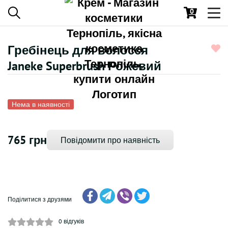
0
Toggl
navig
Гребінець для волосся
Janeke Superbrush Рожевий
Нема в наявності
765 грн
Повідомити про наявність
Поділитися з друзями
0
відгуків