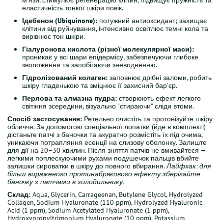
м'язи, стимулює регенерацію клітин, підвищує пружність та
еластичність тонкої шкіри повік.
Ідебенон (Ubiquinone):
потужний антиоксидант; захищає
клітини від руйнування, інтенсивно освітлює темні кола та
вирівнює тон шкіри.
Гіалуронова кислота (різної молекулярної маси):
проникає у всі шари епідермісу, забезпечуючи глибоке
зволоження та запобігаючи зневодненню.
Гідролізований колаген:
заповнює дрібні заломи, робить
шкіру гладенькою та зміцнює її захисний бар'єр.
Перлова та алмазна пудра:
створюють ефект легкого
світіння зсередини, візуально "стираючи" сліди втоми.
Спосіб застосування:
Ретельно очистіть та протонізуйте шкіру
обличчя. За допомогою спеціальної лопатки (йде в комплекті)
дістаньте патчі з баночки та акуратно розмістіть їх під очима,
уникаючи потрапляння есенції на слизову оболонку. Залиште
для дії на 20–30 хвилин. Після зняття патчів не вмивайтеся —
легкими поплескуючими рухами подушечок пальців вбийте
залишки сироватки в шкіру до повного вбирання.
Лайфхак: для
більш вираженого протинабрякового ефекту зберігайте
баночку з патчами в холодильнику.
Склад:
Aqua, Glycerin, Carrageenan, Butylene Glycol, Hydrolyzed
Collagen, Sodium Hyaluronate (110 ppm), Hydrolyzed Hyaluronic
Acid (1 ppm), Sodium Acetylated Hyaluronate (1 ppm),
Hydroxypropyltrimonium Hyaluronate (10 ppm), Potassium