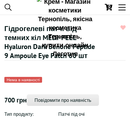
0
Toggl
navig
Гідрогелеві патчі від
темних кіл MEDI-PEEL
Hyaluron Dark Benone Peptide
9 Ampoule Eye Patch 60 шт
Нема в наявності
700 грн
Повідомити про наявність
Тип продукту:
Патчі під очі