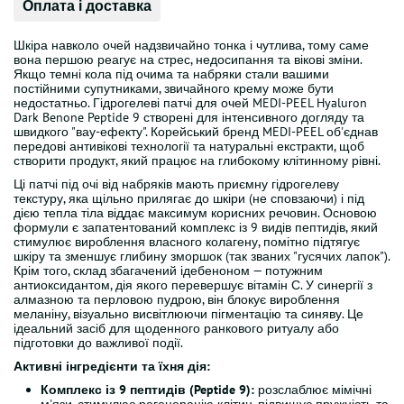
Оплата і доставка
Шкіра навколо очей надзвичайно тонка і чутлива, тому саме
вона першою реагує на стрес, недосипання та вікові зміни.
Якщо темні кола під очима та набряки стали вашими
постійними супутниками, звичайного крему може бути
недостатньо. Гідрогелеві патчі для очей MEDI-PEEL Hyaluron
Dark Benone Peptide 9 створені для інтенсивного догляду та
швидкого "вау-ефекту". Корейський бренд MEDI-PEEL об'єднав
передові антивікові технології та натуральні екстракти, щоб
створити продукт, який працює на глибокому клітинному рівні.
Ці патчі під очі від набряків мають приємну гідрогелеву
текстуру, яка щільно прилягає до шкіри (не сповзаючи) і під
дією тепла тіла віддає максимум корисних речовин. Основою
формули є запатентований комплекс із 9 видів пептидів, який
стимулює вироблення власного колагену, помітно підтягує
шкіру та зменшує глибину зморшок (так званих "гусячих лапок").
Крім того, склад збагачений ідебеноном — потужним
антиоксидантом, дія якого перевершує вітамін С. У синергії з
алмазною та перловою пудрою, він блокує вироблення
меланіну, візуально висвітлюючи пігментацію та синяву. Це
ідеальний засіб для щоденного ранкового ритуалу або
підготовки до важливої події.
Активні інгредієнти та їхня дія:
Комплекс із 9 пептидів (Peptide 9):
розслаблює мімічні