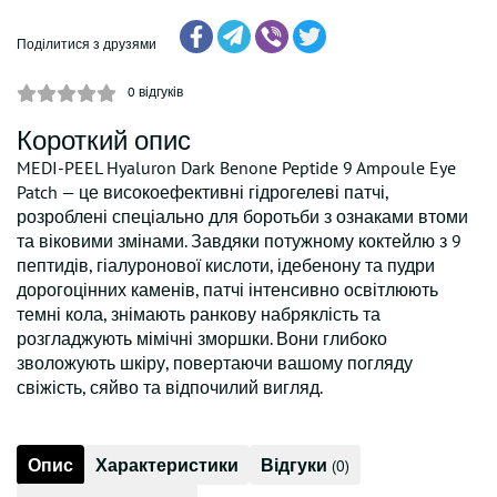
Поділитися з друзями
0
відгуків
Короткий опис
MEDI-PEEL Hyaluron Dark Benone Peptide 9 Ampoule Eye
Patch — це високоефективні гідрогелеві патчі,
розроблені спеціально для боротьби з ознаками втоми
та віковими змінами. Завдяки потужному коктейлю з 9
пептидів, гіалуронової кислоти, ідебенону та пудри
дорогоцінних каменів, патчі інтенсивно освітлюють
темні кола, знімають ранкову набряклість та
розгладжують мімічні зморшки. Вони глибоко
зволожують шкіру, повертаючи вашому погляду
свіжість, сяйво та відпочилий вигляд.
Опис
Характеристики
Відгуки
(0)