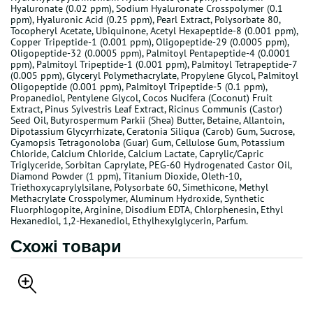
Hyaluronate (0.02 ppm), Sodium Hyaluronate Crosspolymer (0.1
ppm), Hyaluronic Acid (0.25 ppm), Pearl Extract, Polysorbate 80,
Tocopheryl Acetate, Ubiquinone, Acetyl Hexapeptide-8 (0.001 ppm),
Copper Tripeptide-1 (0.001 ppm), Oligopeptide-29 (0.0005 ppm),
Oligopeptide-32 (0.0005 ppm), Palmitoyl Pentapeptide-4 (0.0001
ppm), Palmitoyl Tripeptide-1 (0.001 ppm), Palmitoyl Tetrapeptide-7
(0.005 ppm), Glyceryl Polymethacrylate, Propylene Glycol, Palmitoyl
Oligopeptide (0.001 ppm), Palmitoyl Tripeptide-5 (0.1 ppm),
Propanediol, Pentylene Glycol, Cocos Nucifera (Coconut) Fruit
Extract, Pinus Sylvestris Leaf Extract, Ricinus Communis (Castor)
Seed Oil, Butyrospermum Parkii (Shea) Butter, Betaine, Allantoin,
Dipotassium Glycyrrhizate, Ceratonia Siliqua (Carob) Gum, Sucrose,
Cyamopsis Tetragonoloba (Guar) Gum, Cellulose Gum, Potassium
Chloride, Calcium Chloride, Calcium Lactate, Caprylic/Capric
Triglyceride, Sorbitan Caprylate, PEG-60 Hydrogenated Castor Oil,
Diamond Powder (1 ppm), Titanium Dioxide, Oleth-10,
Triethoxycaprylylsilane, Polysorbate 60, Simethicone, Methyl
Methacrylate Crosspolymer, Aluminum Hydroxide, Synthetic
Fluorphlogopite, Arginine, Disodium EDTA, Chlorphenesin, Ethyl
Hexanediol, 1,2-Hexanediol, Ethylhexylglycerin, Parfum.
Схожі товари