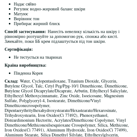
Надає сяйво
Регулює водно-жировий баланс шкіри
Матуює
Вирівнює тон
Прибирає жирний блиск
Спосіб застосування:
Нанесіть невелику кількість на шкіру і
рівномірно розтушуйте за допомогою рук, спонжа або кисті.
Зачекайте, поки ББ крем підлаштується під тон шкіри.
Сертифікація:
Не тестується на тваринах
Країна виробництва:
Південна Корея
Склад:
Water, Cyclopentasiloxane, Titanium Dioxide, Glycerin,
Butylene Glycol, Talc, Cetyl Peg/Ppg-10/1 Dimethicone, Dimethicone,
Butylene Glycol Dicaprylate/Dicaprate, Arbutin, Ethylhexyl Salicylate,
Ethylhexyl Methoxycinnamate, Zinc Oxide, Isoeicosane, Magnesium
Sulfate, Polyglyceryl-4, Isostearate, Dimethicone/Vinyl
Dimethiconecrosspolymer,
Dipentaerythritylhexahydroxystearate/Hexastearate/Hexarosinate,
Trihydroxystearin, Iron Oxides(Ci 77492), Phenoxyethanol,
Disteardimonium Hectorite, Acrylates/Dimethicone Copolymer, Vinyl
Dimethicone/Methiconesilsesquioxane Crosspolymer, Silica, Methicone,
Iron Oxides(Ci 77491), Aluminum Hydroxide, Iron Oxides(Ci 77499),
Aluminum Stearate, Silica Dimethyl Silylate, Ethylhexylglycerin,