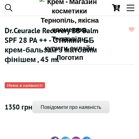
0
Toggl
navig
Dr.Ceuracle Recovery BB Balm
SPF 28 PA ++ - Стійкий ББ
крем-бальзам з матовим
фінішем , 45 ml
Нема в наявності
1350 грн
Повідомити про наявність