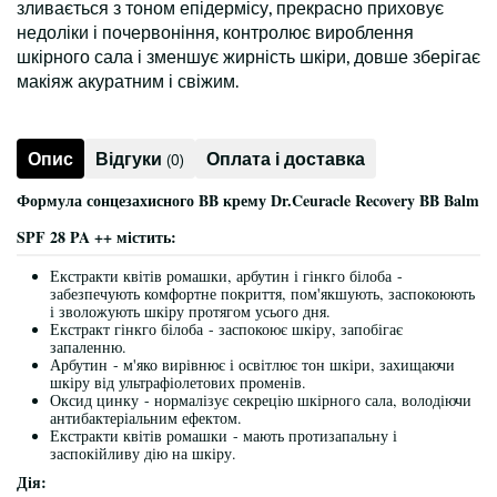
зливається з тоном епідермісу, прекрасно приховує
недоліки і почервоніння, контролює вироблення
шкірного сала і зменшує жирність шкіри, довше зберігає
макіяж акуратним і свіжим.
Опис
Відгуки
Оплата і доставка
(0)
Формула сонцезахисного BB крему Dr.Ceuracle Recovery BB Balm
SPF 28 PA ++ містить:
Екстракти квітів ромашки, арбутин і гінкго білоба -
забезпечують комфортне покриття, пом'якшують, заспокоюють
і зволожують шкіру протягом усього дня.
Екстракт гінкго білоба - заспокоює шкіру, запобігає
запаленню.
Арбутин - м'яко вирівнює і освітлює тон шкіри, захищаючи
шкіру від ультрафіолетових променів.
Оксид цинку - нормалізує секрецію шкірного сала, володіючи
антибактеріальним ефектом.
Екстракти квітів ромашки - мають протизапальну і
заспокійливу дію на шкіру.
Дія: