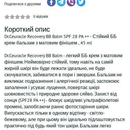
Поділитися з друзями
0
відгуків
Короткий опис
Dr.Ceuracle Recovery BB Balm SPF 28 PA ++ - Стійкий ББ
крем-бальзам з матовим фінішем , 45 ml
Dr.Ceuracle Recovery BB Balm - легкий ББ крем з матовим
фінішем. Неймовірно стійкий, тому навіть на самій
жирній шкірі він буде лежати ідеально, не буде
скочуватися, забиватися в пори і зморшки. Бальзам не
викликає подразнення і алергічної реакції, заспокоює
запалення і усуває лущення, повертає шкірі
шовковистість і природне здорове сяйво. Захист від
сонця (SPF28 PA ++) - блокує шкідливі ультрафіолетові
промені, запобігаючи раннє фотостаріння шкіри.
Випускається тільки в одному відтінку - світло-
бежевому, але при цьому він ідеально підлаштовується
практично під будь-який тон шкіри. Бальзам легко