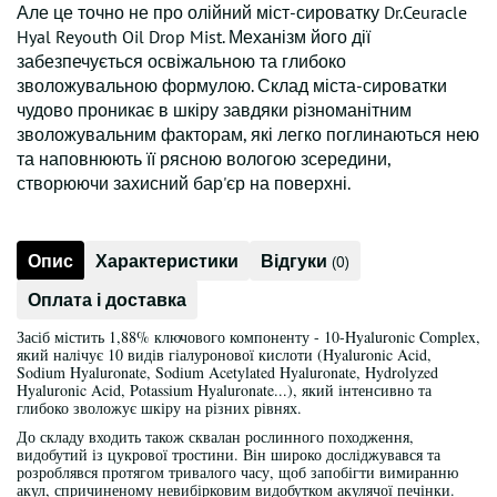
Але це точно не про олійний міст-сироватку Dr.Ceuracle
Hyal Reyouth Oil Drop Mist. Механізм його дії
забезпечується освіжальною та глибоко
зволожувальною формулою. Склад міста-сироватки
чудово проникає в шкіру завдяки різноманітним
зволожувальним факторам, які легко поглинаються нею
та наповнюють її рясною вологою зсередини,
створюючи захисний бар'єр на поверхні.
Опис
Характеристики
Відгуки
(0)
Оплата і доставка
Засіб містить 1,88% ключового компоненту - 10-Hyaluronic Complex,
який налічує 10 видів гіалуронової кислоти (Hyaluronic Acid,
Sodium Hyaluronate, Sodium Acetylated Hyaluronate, Hydrolyzed
Hyaluronic Acid, Potassium Hyaluronate...), який інтенсивно та
глибоко зволожує шкіру на різних рівнях.
До складу входить також сквалан рослинного походження,
видобутий із цукрової тростини. Він широко досліджувався та
розроблявся протягом тривалого часу, щоб запобігти вимиранню
акул, спричиненому невибірковим видобутком акулячої печінки.