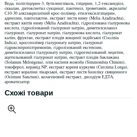
Вода, полігліцерин-3, бутиленгліколь, гліцерин, 1,2-гексанедіол,
сквалан, діетоксиетил сукцинат, пантенол, трометамін, акрилати/
С10-30 алкілакрилатний крос-полімер, етилгексилгліцерин,
аденозин, пантолактон, екстракт листя ниму (Melia Azadirachta),
екстракт квітів ниму (Melia Azadirachta), гідролізована гіалуронова
кислота, гідролізований гіалуронат натрію, диметилсиланол
гіалуронат, гіалуронат натрію, гіалуронова кислота, гіалуронат
калію, фруктан, екстракт плодів кокцинії індійської (Coccinia
Indica), кроссполімер гіалуронату натрію, гіалуронат
гідроксипропілтримонію, гідролізований екстензин,
диметилсиланол гіалуронату натрію, гідрогенізований лецитин,
ацетильований гіалуронат натрію, екстракт плодів баклажана
(Solanum Melongena), олія насіння жожоба (Simmondsia Chinens),
токоферол, керамід NP, екстракт кореня куркуми (Curcuma Longa),
екстракт кораліни лікарської, екстракт листя базиліку священного
(Ocimum Sanctum), колагеновий екстракт, дисодіум ЕДТА,
ароматизатор.
Схожі товари