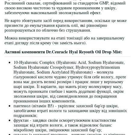
Рослинний сквалан, сертифікований за стандартом GMP, відомий
своєю високою чистотою та чудовим проникненням у шкіру,
забезпечуючи максимальний зволожувальний ефект.
Не варто збовтувати засіб перед використанням, оскільки це може
призвести до емульгування крапель олії, які рівномірно
розпорошуються по обличчю без струшування.
Можна використовувати на етапі тонізації або на завершальному
етапі догляду після крему (чи замість нього).
Активні компоненти Dr.Ceuracle Hyal Reyouth Oil Drop Mist:
10-Hyaluronic Complex (Hyaluronic Acid, Sodium Hyaluronate,
Sodium Hyaluronate Crosspolymer, Hydroxypropyltrimonium
Hyaluronate, Sodium Acetylated Hyaluronate) - молекула
гіалуронової кислоти чудово утримує біля себе вологу, проте
вона має досить великі розміри і працює лише у верхньому
шарі шкіри. Її варіанти, що мають різну молекулярну масу,
можуть проникати глибше і мають додаткові функції, окрім
зволоження шкіри, від самовідновлення до покращення
проникнення інших компонентів.
пантенол (вітамін В5) - укріплює захисний бар'єр шкіри,
запобігаючи втраті вологи та захищаючи шкіру від зовнішніх
подразників;
фруктан - завдяки своїм осморегулюючим властивостям
захищає від втрати вологи, а також відновлює баланс
мікробіому шкіри, зміцнюючи захисний бар’єр;
сквалан із цукрової тростини - виявляє схожість за хімічною