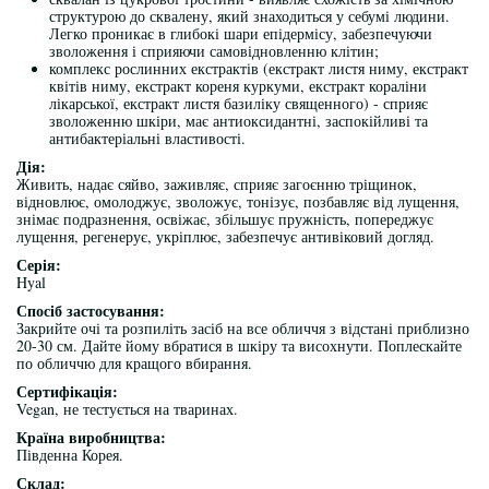
структурою до сквалену, який знаходиться у себумі людини.
Легко проникає в глибокі шари епідермісу, забезпечуючи
зволоження і сприяючи самовідновленню клітин;
комплекс рослинних екстрактів (екстракт листя ниму, екстракт
квітів ниму, екстракт кореня куркуми, екстракт кораліни
лікарської, екстракт листя базиліку священного) - сприяє
зволоженню шкіри, має антиоксидантні, заспокійливі та
антибактеріальні властивості.
Дія:
Живить, надає сяйво, заживляє, сприяє загоєнню тріщинок,
відновлює, омолоджує, зволожує, тонізує, позбавляє від лущення,
знімає подразнення, освіжає, збільшує пружність, попереджує
лущення, регенерує, укріплює, забезпечує антивіковий догляд.
Серія:
Hyal
Спосіб застосування:
Закрийте очі та розпиліть засіб на все обличчя з відстані приблизно
20-30 см. Дайте йому вбратися в шкіру та висохнути. Поплескайте
по обличчю для кращого вбирання.
Сертифікація:
Vegan, не тестується на тваринах.
Країна виробництва:
Південна Корея.
Склад: