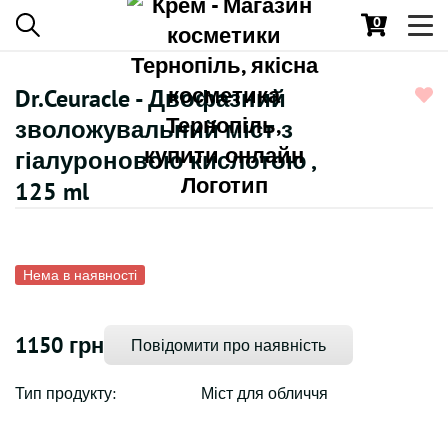
0
Toggl
navig
Dr.Ceuracle - Двофазний
зволожувальний міст з
гіалуроновою кислотою ,
125 ml
Нема в наявності
1150 грн
Повідомити про наявність
Тип продукту:
Міст для обличчя