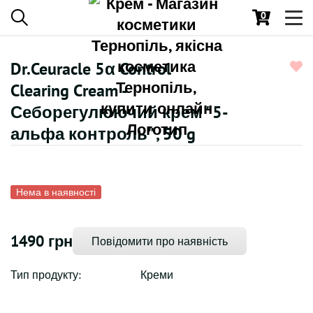
0
Toggl
navig
Dr.Ceuracle 5α Control
Clearing Cream -
Себорегулюючий крем "5-
альфа контроль" , 50 g
Нема в наявності
1490 грн
Повідомити про наявність
Тип продукту:
Креми