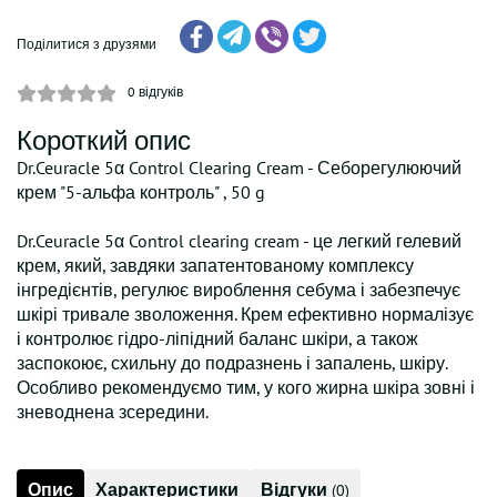
Поділитися з друзями
0
відгуків
Короткий опис
Dr.Ceuracle 5α Control Clearing Cream - Себорегулюючий
крем "5-альфа контроль" , 50 g
Dr.Ceuracle 5α Control clearing cream - це легкий гелевий
крем, який, завдяки запатентованому комплексу
інгредієнтів, регулює вироблення себума і забезпечує
шкірі тривале зволоження. Крем ефективно нормалізує
і контролює гідро-ліпідний баланс шкіри, а також
заспокоює, схильну до подразнень і запалень, шкіру.
Особливо рекомендуємо тим, у кого жирна шкіра зовні і
зневоднена зсередини.
Опис
Характеристики
Відгуки
(0)