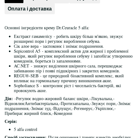
Оплата і доставка
Основні інгредієнти крему Dr.Ceuracle 5 alfa:
Екстракт гамамелісу - робить шкіру більш м'якою, звужує
розширені пори і регулює вироблення себума.
Сік алое вера - заспокоює і знімає подразнення.
Sepicontrol A5 - комплексний актив для жирної і проблемної
шкіри, який регулює вироблення себуму і запобігає утворенню
комедонів, бореться із запаленнями.
AC.NET - знижує виділення шкірного сала, перешкоджає
забиванню пір і появі підшкірних і закритих комедонів.
REGU®-SEB - це природний біоактивний комплекс, який
впливає на гормональну причину виникнення акне.
Sopholiance S - контролює ріст і чисельність бактерій, які
провокують акне.
Дія:
-Регулює водно-жировий баланс шкіри,-Лікувальна,-
ВідновлюєАнтибактеріальна,-Протизапальна,-Звужує пори,-Знімає
подразнення,-Знімає зуд,-Відлущує,-Регенерує,-Укріплює,-
Прибирає жирний блиск,-Комедони
Серія:
5 alfa control
Спосіб застосування:
Після очищення і тонеру нанесіть необхідну