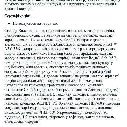
кількість засобу на обличчя рухами. Підходить для використання
вранці і ввечері.
Сертифікація:
Не тестується на тваринах
Склад:
Вода, гліцерин, циклопентасилоксан, метилпропандіол,
циклогексасилоксан, цетеариловий спирт, диметикон, екстракт
кори, листя та гілочок гамамелісу, бетаїн, екстракт центели
азіатської, сік з листя алое барбадоського, комплекс Sepicontrol ™
А5 0.75% (каприлоіл гліцин, саркозин, екстракт кори коричника
цейлонського), комплекс Iricalmin (екстракт дріжджів, екстракт
зародків пшениці, гіалуронат натрію), комплекс Regu®-Seb 0.5%
(екстракт плодів карликової пальми, екстракт насіння кунжуту
індійського, олія аргани), екстракт гриба фелінусу льняного,
екстракт гриба кордицепсу китайського, екстракт гриба рейші
(трутовик лакований), гідрогенізований лецитин, натрію акрилат/
натрію акрилоілдиметил таурат сополімер, ізогексадекан,
цетеариловий глюкозид, трометамін, бісаболол, комплекс
Софольянс C 0.2% (дріжжовий фермент глюкози/метилрапсидату),
токоферил ацетат (вітамін Е), гексилен гліколь, гліцерил акрилат/
сополімер акрилової кислоти, динатрій гліциризат, сорбітан олеат,
глюкоза, комплекс АС.NET 1% (бутилен гліколь, ПЕГ-60 гліцериди
мигдалю, карбомер, нордігідрогваяретова кислота, олеанолова
кислота), диметикон/ПЕГ-10/15 кросполімер, полісорбат-80,
віддушка, 1,2-гександіол, гідроксіацетофенон, каприліл гліколь,
етилгексилгліцерин.