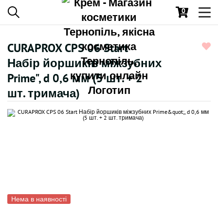
0
Toggl
navig
CURAPROX CPS 06 Start
Набір йоршиків міжзубних
Prime", d 0,6 мм (5 шт. + 2
шт. тримача)
Нема в наявності