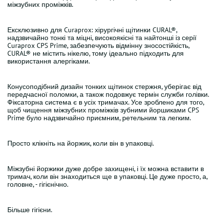
міжзубних проміжків.
Ексклюзивно для Curaprox: хірургічні щітинки CURAL®,
надзвичайно тонкі та міцні, високоякісні та найтонші із серії
Curaprox CPS Prime, забезпечують відмінну зносостійкість,
CURAL® не містить нікелю, тому ідеально підходить для
використання алергіками.
Конусоподібний дизайн тонких щітинок стержня, уберігає від
передчасної поломки, а також подовжує термін служби голівки.
Фіксаторна система є в усіх тримачах. Усе зроблено для того,
щоб чищення міжзубних проміжків зубними йоршиками CPS
Prime було надзвичайно приємним, ретельним та легким.
Просто клікніть на йоржик, коли він в упаковці.
Міжзубні йоржики дуже добре захищені, і їх можна вставити в
тримач, коли він знаходиться ще в упаковці. Це дуже просто, а,
головне, - гігієнічно.
Більше гігієни.