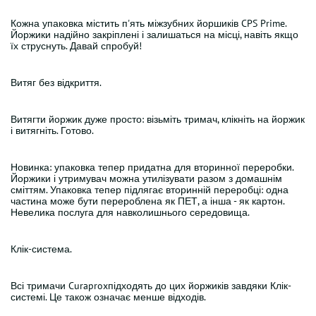
Кожна упаковка містить п'ять міжзубних йоршиків CPS Prime.
Йоржики надійно закріплені і залишаться на місці, навіть якщо
їх струснуть. Давай спробуй!
Витяг без відкриття.
Витягти йоржик дуже просто: візьміть тримач, клікніть на йоржик
і витягніть. Готово.
Новинка: упаковка тепер придатна для вторинної переробки.
Йоржики і утримувач можна утилізувати разом з домашнім
сміттям. Упаковка тепер підлягає вторинній переробці: одна
частина може бути перероблена як ПЕТ, а інша - як картон.
Невелика послуга для навколишнього середовища.
Клік-система.
Всі тримачи Curaproxпідходять до цих йоржиків завдяки Клік-
системі. Це також означає менше відходів.