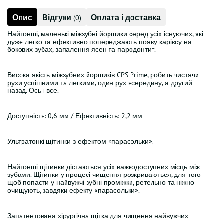
Опис
Відгуки
Оплата і доставка
(0)
Найтонші, маленькі міжзубні йоршики серед усіх існуючих, які
дуже легко та ефективно попереджають появу карієсу на
бокових зубах, запалення ясен та пародонтит.
Висока якість міжзубних йоршиків CPS Prime, робить чистячи
рухи успішними та легкими, один рух всередину, а другий
назад. Ось і все.
Доступність: 0,6 мм / Ефективність: 2,2 мм
Ультратонкі щітинки з ефектом «парасольки».
Найтонші щітинки дістаються усіх важкодоступних місць між
зубами. Щітинки у процесі чищення розкриваються, для того
щоб попасти у найвужчі зубні проміжки, ретельно та ніжно
очищують, завдяки ефекту «парасольки».
Запатентована хірургічна щітка для чищення найвужчих