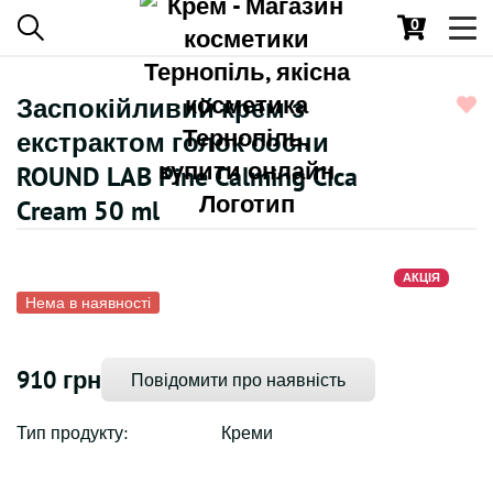
0
Toggl
navig
Заспокійливий крем з
екстрактом голок сосни
ROUND LAB Pine Calming Cica
Cream 50 ml
АКЦІЯ
Нема в наявності
910 грн
Повідомити про наявність
Тип продукту:
Креми