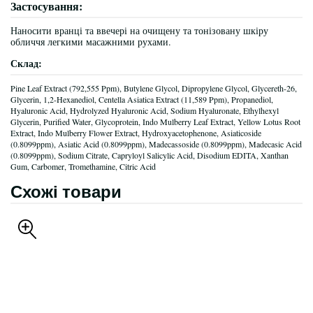
Застосування:
Наносити вранці та ввечері на очищену та тонізовану шкіру
обличчя легкими масажними рухами.
Склад:
Pine Leaf Extract (792,555 Ppm), Butylene Glycol, Dipropylene Glycol, Glycereth-26,
Glycerin, 1,2-Hexanediol, Centella Asiatica Extract (11,589 Ppm), Propanediol,
Hyaluronic Acid, Hydrolyzed Hyaluronic Acid, Sodium Hyaluronate, Ethylhexyl
Glycerin, Purified Water, Glycoprotein, Indo Mulberry Leaf Extract, Yellow Lotus Root
Extract, Indo Mulberry Flower Extract, Hydroxyacetophenone, Asiaticoside
(0.8099ppm), Asiatic Acid (0.8099ppm), Madecassoside (0.8099ppm), Madecasic Acid
(0.8099ppm), Sodium Citrate, Capryloyl Salicylic Acid, Disodium EDITA, Xanthan
Gum, Carbomer, Tromethamine, Citric Acid
Схожі товари