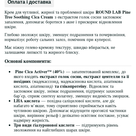
Оплата і доставка
ROUND LAB Pine
Крем для чутливої, жирної та проблемної шкіри
Tree Soothing Cica Cream
з екстрактом голок сосни заспокоює
запалення, допомагає боротися з акне і прискорює відновлення
шкіри.
Глибоко зволожує шкіру, зменшує подразнення та почервоніння,
нормалізує роботу сальних залоз, помічник при куперозі.
Має ніжну гелево-кремову текстуру, швидко вбирається, не
залишаючи липкості та жирного блиску.
Основні компоненти:
Pine Cica Activer™ (40%)
— запатентований комплекс, до
екстракт голок сосни, екстракт центелли та її
якого входять
похідних
(мадекассозид, мадекасинова кислота, азіатикова
та глікопротеїну
кислота, азіатикозид)
. Відновлює та
заспокоює шкіру, знімає подразнення, підтримує захисний
бар’єр, сприяє синтезу колагену, зменшує видимість зморшок.
LHA
кислота
— похідна саліцилової кислоти, але діє
набагато м’якше, тому сприятливо сприймається навіть
чутливою шкірою. Допомагає відлущити ороговілі частинки
шкіри, вирівнює рельєф і делікатно освітлює постакне, усуває
надмірну жирність.
Три види гіалуронової кислоти
— підтримують рівень
зволоження на найглибших шарах шкіри.