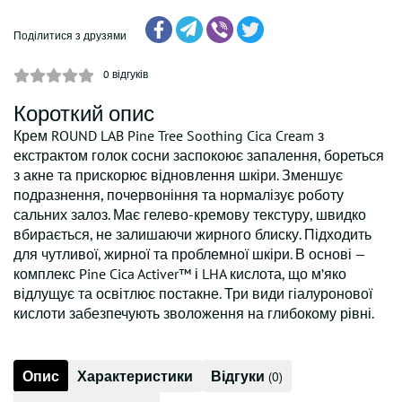
Поділитися з друзями
0
відгуків
Короткий опис
Крем ROUND LAB Pine Tree Soothing Cica Cream з
екстрактом голок сосни заспокоює запалення, бореться
з акне та прискорює відновлення шкіри. Зменшує
подразнення, почервоніння та нормалізує роботу
сальних залоз. Має гелево-кремову текстуру, швидко
вбирається, не залишаючи жирного блиску. Підходить
для чутливої, жирної та проблемної шкіри. В основі —
комплекс Pine Cica Activer™ і LHA кислота, що м’яко
відлущує та освітлює постакне. Три види гіалуронової
кислоти забезпечують зволоження на глибокому рівні.
Опис
Характеристики
Відгуки
(0)