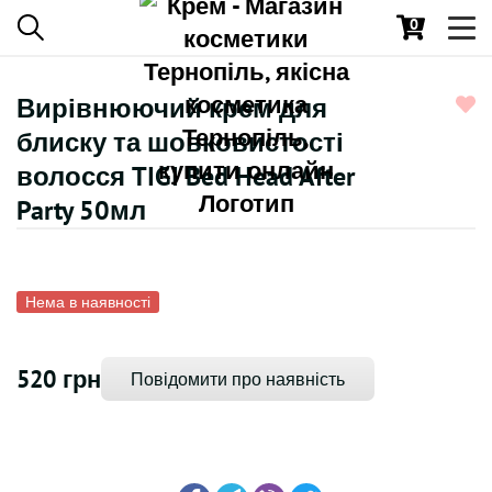
0
Toggl
navig
Вирівнюючий крем для
блиску та шовковистості
волосся TIGI Bed Head After
Party 50мл
Нема в наявності
520 грн
Повідомити про наявність