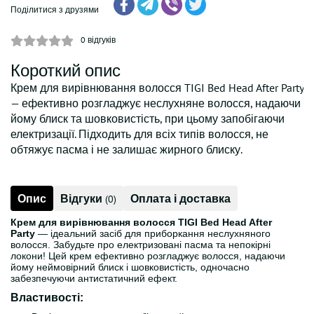
Поділитися з друзями
0
відгуків
Короткий опис
Крем для вирівнювання волосся TIGI Bed Head After Party
— ефективно розгладжує неслухняне волосся, надаючи
йому блиск та шовковистість, при цьому запобігаючи
електризації. Підходить для всіх типів волосся, не
обтяжує пасма і не залишає жирного блиску.
Опис
Відгуки
Оплата і доставка
(0)
Крем для вирівнювання волосся TIGI Bed Head After
Party
— ідеальний засіб для приборкання неслухняного
волосся. Забудьте про електризовані пасма та непокірні
локони! Цей крем ефективно розгладжує волосся, надаючи
йому неймовірний блиск і шовковистість, одночасно
забезпечуючи антистатичний ефект.
Властивості: