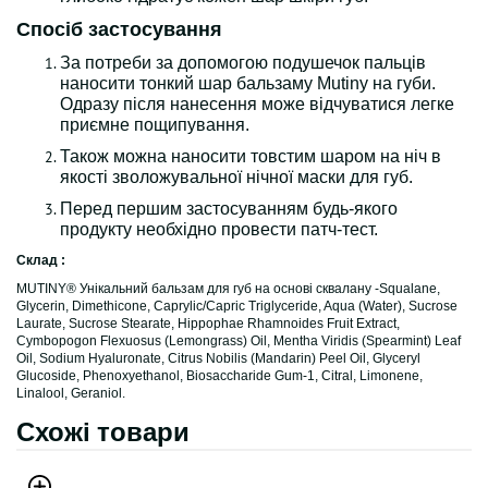
Спосіб застосування
За потреби за допомогою подушечок пальців
наносити тонкий шар бальзаму Mutiny на губи.
Одразу після нанесення може відчуватися легке
приємне пощипування.
Також можна наносити товстим шаром на ніч в
якості зволожувальної нічної маски для губ.
Перед першим застосуванням будь-якого
продукту необхідно провести патч-тест.
Склад :
MUTINY® Унікальний бальзам для губ на основі сквалану -Squalane,
Glycerin, Dimethicone, Caprylic/Capric Triglyceride, Aqua (Water), Sucrose
Laurate, Sucrose Stearate, Hippophae Rhamnoides Fruit Extract,
Cymbopogon Flexuosus (Lemongrass) Oil, Mentha Viridis (Spearmint) Leaf
Oil, Sodium Hyaluronate, Citrus Nobilis (Mandarin) Peel Oil, Glyceryl
Glucoside, Phenoxyethanol, Biosaccharide Gum-1, Citral, Limonene,
Linalool, Geraniol.
Схожі товари