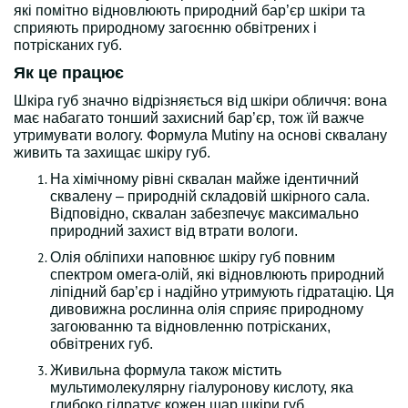
які помітно відновлюють природний бар’єр шкіри та
сприяють природному загоєнню обвітрених і
потрісканих губ.
Як це працює
Шкіра губ значно відрізняється від шкіри обличчя: вона
має набагато тонший захисний бар’єр, тож їй важче
утримувати вологу. Формула Mutiny на основі сквалану
живить та захищає шкіру губ.
На хімічному рівні сквалан майже ідентичний
сквалену – природній складовій шкірного сала.
Відповідно, сквалан забезпечує максимально
природний захист від втрати вологи.
Олія обліпихи наповнює шкіру губ повним
спектром омега-олій, які відновлюють природний
ліпідний бар’єр і надійно утримують гідратацію. Ця
дивовижна рослинна олія сприяє природному
загоюванню та відновленню потрісканих,
обвітрених губ.
Живильна формула також містить
мультимолекулярну гіалуронову кислоту, яка
глибоко гідратує кожен шар шкіри губ.