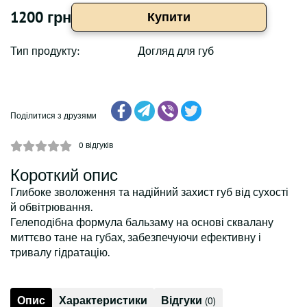
1200 грн
Купити
Тип продукту:
Догляд для губ
Поділитися з друзями
0
відгуків
Короткий опис
Глибоке зволоження та надійний захист губ від сухості
й обвітрювання.
Гелеподібна формула бальзаму на основі сквалану
миттєво тане на губах, забезпечуючи ефективну і
тривалу гідратацію.
Опис
Характеристики
Відгуки
(0)