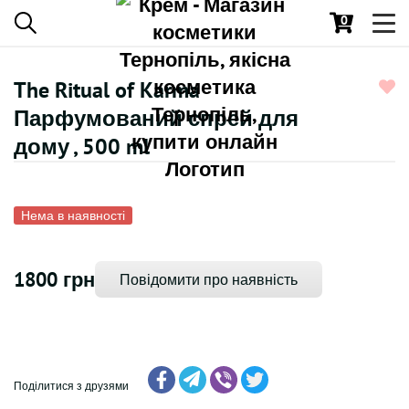
0
Toggl
navig
The Ritual of Karma
Парфумований спрей для
дому , 500 ml
Нема в наявності
1800 грн
Повідомити про наявність
Поділитися з друзями