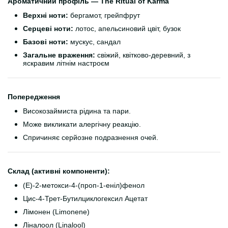
Ароматичний профіль — The Ritual of Karma
Верхні ноти:
бергамот, грейпфрут
Серцеві ноти:
лотос, апельсиновий цвіт, бузок
Базові ноти:
мускус, сандал
Загальне враження:
свіжий, квітково-деревний, з
яскравим літнім настроєм
Попередження
Високозаймиста рідина та пари.
Може викликати алергічну реакцію.
Спричиняє серйозне подразнення очей.
Склад (активні компоненти):
(E)-2-метокси-4-(проп-1-еніл)фенол
Цис-4-Трет-Бутилциклогексил Ацетат
Лімонен (Limonene)
Ліналоол (Linalool)