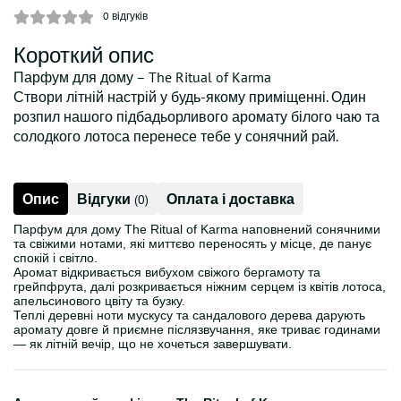
0
відгуків
Короткий опис
Парфум для дому – The Ritual of Karma
Створи літній настрій у будь-якому приміщенні. Один
розпил нашого підбадьорливого аромату білого чаю та
солодкого лотоса перенесе тебе у сонячний рай.
Опис
Відгуки
Оплата і доставка
(0)
Парфум для дому The Ritual of Karma наповнений сонячними
та свіжими нотами, які миттєво переносять у місце, де панує
спокій і світло.
Аромат відкривається вибухом свіжого бергамоту та
грейпфрута, далі розкривається ніжним серцем із квітів лотоса,
апельсинового цвіту та бузку.
Теплі деревні ноти мускусу та сандалового дерева дарують
аромату довге й приємне післязвучання, яке триває годинами
— як літній вечір, що не хочеться завершувати.