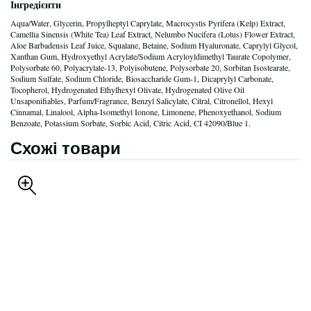
Інгредієнти
Aqua/Water, Glycerin, Propylheptyl Caprylate, Macrocystis Pyrifera (Kelp) Extract,
Camellia Sinensis (White Tea) Leaf Extract, Nelumbo Nucifera (Lotus) Flower Extract,
Aloe Barbadensis Leaf Juice, Squalane, Betaine, Sodium Hyaluronate, Caprylyl Glycol,
Xanthan Gum, Hydroxyethyl Acrylate/Sodium Acryloyldimethyl Taurate Copolymer,
Polysorbate 60, Polyacrylate-13, Polyisobutene, Polysorbate 20, Sorbitan Isostearate,
Sodium Sulfate, Sodium Chloride, Biosaccharide Gum-1, Dicaprylyl Carbonate,
Tocopherol, Hydrogenated Ethylhexyl Olivate, Hydrogenated Olive Oil
Unsaponifiables, Parfum/Fragrance, Benzyl Salicylate, Citral, Citronellol, Hexyl
Cinnamal, Linalool, Alpha-Isomethyl Ionone, Limonene, Phenoxyethanol, Sodium
Benzoate, Potassium Sorbate, Sorbic Acid, Citric Acid, CI 42090/Blue 1.
Схожі товари