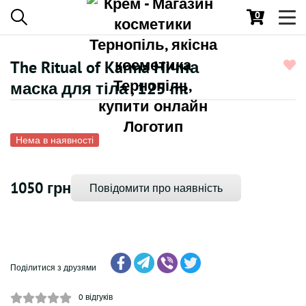
0
Toggl
navig
The Ritual of Karma Нічна
маска для тіла , 125 ml
Нема в наявності
1050 грн
Повідомити про наявність
Поділитися з друзями
0
відгуків