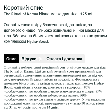
Короткий опис
The Ritual of Karma Нічна маска для тіла , 125 ml
Огорніть свою шкіру блаженною гідратацією, за
допомогою нашої глибоко живильної нічної маски для
тіла. Збагачена білим чаєм, квіткою лотоса та потужним
комплексом Hydra-Boost.
Опис
Відгуки
Оплата і доставка
(0)
Отримайте неймовірний розкішний сон з нічною маскою для тіла
The Ritual of Karma. Цей легкий гелевий крем призначений для
регенерації, відновлення та живлення зневодненої шкіри під час
сну, повертаючи їй еластичність та пружність. Формулюється з
ароматом білого чаю та квітки лотоса, а також комплексом Hydra-
Boost, який містить сквалан, алое вера та водорості.
90%
погоджуються, що продукт швидко всмоктується в шкіру. 87%
погоджуються, що продукт відчувається легким. 90%
погоджуються, що шкіра стала м’якішою зранку.
У незалежному
дослідженні ефективності, проведеному за участю 30 жінок віком
від 31 до 64 років протягом 14 днів.