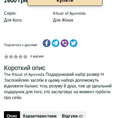
2600 грн
Купити
Серія:
Ritual of Ayurveda
Для Кого:
Для Жінок
Поділитися з друзями
0
відгуків
Короткий опис
The Ritual of Ayurveda Подарунковий набір розмір M
Заспокійливі засоби в цьому наборі допоможуть
відновити баланс тіла, розуму й душі, тож це ідеальний
подарунок для того, хто заслуговує на момент турботи
про себе.
Опис
Характеристики
Відгуки
(0)