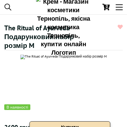
0
Toggl
navig
The Ritual of Ayurveda
Подарунковий набір
розмір M
В наявності