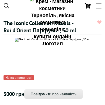
0
Toggl
navig
The Iconic Collection Rituals -
Roi d’Orient Парфуми , 50 ml
Нема в наявності
3000 грн
Повідомити про наявність