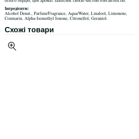
білого перцю, цей аромат захоплює своєю чистою елегантністю.
Інгредієнти:
Alcohol Denat., Parfum/Fragrance, Aqua/Water, Linalool, Limonene,
Coumarin, Alpha-Isomethyl Ionone, Citronellol, Geraniol.
Схожі товари