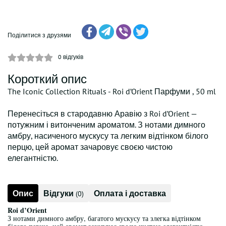
Поділитися з друзями
0
відгуків
Короткий опис
The Iconic Collection Rituals - Roi d’Orient Парфуми , 50 ml
Перенесіться в стародавню Аравію з Roi d’Orient —
потужним і витонченим ароматом. З нотами димного
амбру, насиченого мускусу та легким відтінком білого
перцю, цей аромат зачаровує своєю чистою
елегантністю.
Опис
Відгуки
Оплата і доставка
(0)
Roi d’Orient
З нотами димного амбру, багатого мускусу та злегка відтінком