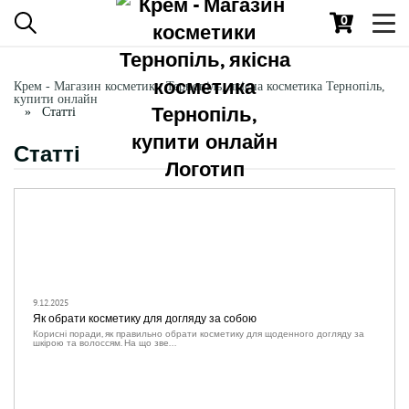
0
Toggl
navig
Крем - Магазин косметики Тернопіль, якісна косметика Тернопіль,
купити онлайн
Статті
Статті
9.12.2025
Як обрати косметику для догляду за собою
Корисні поради, як правильно обрати косметику для щоденного догляду за
шкірою та волоссям. На що зве...