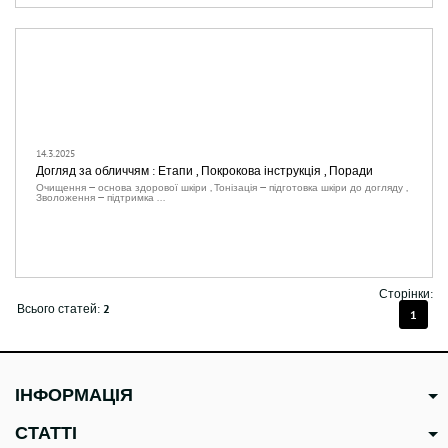
14.3.2025
Догляд за обличчям : Етапи , Покрокова інструкція , Поради
Очищення — основа здорової шкіри , Тонізація — підготовка шкіри до догляду ,
Зволоження — підтримка ...
Сторінки:
Всього статей:
2
1
ІНФОРМАЦІЯ
СТАТТІ