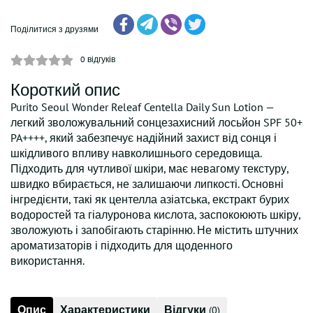
Поділитися з друзями
0
відгуків
Короткий опис
Purito Seoul Wonder Releaf Centella Daily Sun Lotion —
легкий зволожувальний сонцезахисний лосьйон SPF 50+
PA++++, який забезпечує надійний захист від сонця і
шкідливого впливу навколишнього середовища.
Підходить для чутливої шкіри, має невагому текстуру,
швидко вбирається, не залишаючи липкості. Основні
інгредієнти, такі як центелла азіатська, екстракт бурих
водоростей та гіалуронова кислота, заспокоюють шкіру,
зволожують і запобігають старінню. Не містить штучних
ароматизаторів і підходить для щоденного
використання.
Опис
Характеристики
Відгуки
(0)