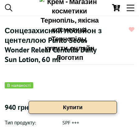
0
Toggl
navig
Сонцезахисний лосьйон з
центеллою Purito Seoul
Wonder Releaf Centella Daily
Sun Lotion, 60 ml
В наявності
940 грн
Купити
Тип продукту:
SPF +++