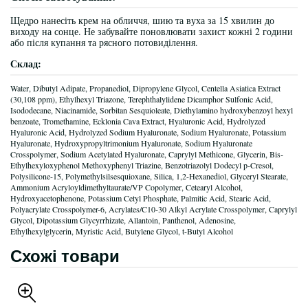
Щедро нанесіть крем на обличчя, шию та вуха за 15 хвилин до
виходу на сонце. Не забувайте поновлювати захист кожні 2 години
або після купання та рясного потовиділення.
Склад:
Water, Dibutyl Adipate, Propanediol, Dipropylene Glycol, Centella Asiatica Extract
(30,108 ppm), Ethylhexyl Triazone, Terephthalylidene Dicamphor Sulfonic Acid,
Isododecane, Niacinamide, Sorbitan Sesquioleate, Diethylamino hydroxybenzoyl hexyl
benzoate, Tromethamine, Ecklonia Cava Extract, Hyaluronic Acid, Hydrolyzed
Hyaluronic Acid, Hydrolyzed Sodium Hyaluronate, Sodium Hyaluronate, Potassium
Hyaluronate, Hydroxypropyltrimonium Hyaluronate, Sodium Hyaluronate
Crosspolymer, Sodium Acetylated Hyaluronate, Caprylyl Methicone, Glycerin, Bis-
Ethylhexyloxyphenol Methoxyphenyl Triazine, Benzotriazolyl Dodecyl p-Cresol,
Polysilicone-15, Polymethylsilsesquioxane, Silica, 1,2-Hexanediol, Glyceryl Stearate,
Ammonium Acryloyldimethyltaurate/VP Copolymer, Cetearyl Alcohol,
Hydroxyacetophenone, Potassium Cetyl Phosphate, Palmitic Acid, Stearic Acid,
Polyacrylate Crosspolymer-6, Acrylates/C10-30 Alkyl Acrylate Crosspolymer, Caprylyl
Glycol, Dipotassium Glycyrrhizate, Allantoin, Panthenol, Adenosine,
Ethylhexylglycerin, Myristic Acid, Butylene Glycol, t-Butyl Alcohol
Схожі товари