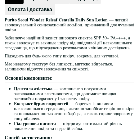
Оплата і доставка
Purito Seoul Wonder Releaf Centella Daily Sun Lotion
— легкий
зволожувальний сонцезахисний лосьйон, призначений для чутливої
шкіри.
Забезпечує надійний захист широкого спектра SPF 50+ PA++++, а
також зволожує та захищає шкіру від шкідливої дії навколишнього
середовища, що підтверджено результатами клінічних досліджень.
Підходить для будь-якого типу шкіру, зокрема, для чутливої.
Має невагому текстуру без липкості, миттєво вбирається,
залишаючи відчуття зволоження та свіжості.
Основні компоненти:
Центелла азіатська
— компонент з потужними
загоювальними властивостями, що допомагає швидко
заспокоїти подразнену і запалену шкіру.
Екстракт бурих водоростей
— бореться із впливом
навколишнього середовища, активно запобігає старінню шкіри
та пошкодженню захисного бар’єра, а також сприяє здоровому
тону обличчя.
Гіалуронова кислота
— підтримує оптимальний рівень
зволоження шкіри та надає їй сяйва.
Спосіб застосування: