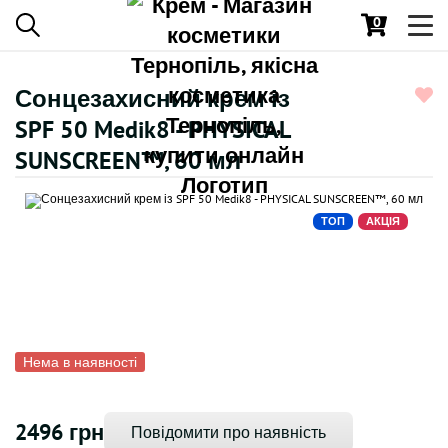
0
Toggl
navig
Сонцезахисний крем із
SPF 50 Medik8 - PHYSICAL
SUNSCREEN™, 60 мл
ТОП
АКЦІЯ
Нема в наявності
2496 грн
Повідомити про наявність