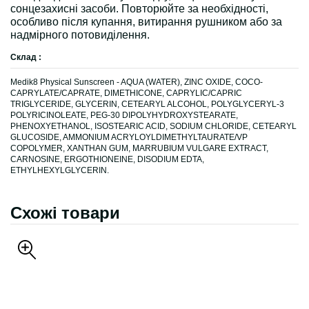
сонцезахисні засоби. Повторюйте за необхідності,
особливо після купання, витирання рушником або за
надмірного потовиділення.
Склад :
Medik8 Physical Sunscreen - AQUA (WATER), ZINC OXIDE, COCO-
CAPRYLATE/CAPRATE, DIMETHICONE, CAPRYLIC/CAPRIC
TRIGLYCERIDE, GLYCERIN, CETEARYL ALCOHOL, POLYGLYCERYL-3
POLYRICINOLEATE, PEG-30 DIPOLYHYDROXYSTEARATE,
PHENOXYETHANOL, ISOSTEARIC ACID, SODIUM CHLORIDE, CETEARYL
GLUCOSIDE, AMMONIUM ACRYLOYLDIMETHYLTAURATE/VP
COPOLYMER, XANTHAN GUM, MARRUBIUM VULGARE EXTRACT,
CARNOSINE, ERGOTHIONEINE, DISODIUM EDTA,
ETHYLHEXYLGLYCERIN.
Схожі товари