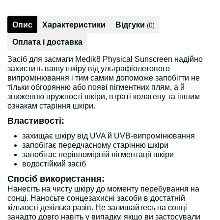
Опис
Характеристики
Відгуки
(0)
Оплата і доставка
Засіб для засмаги Medik8 Physical Sunscreen надійно
захистить вашу шкіру від ультрафіолетового
випромінювання і тим самим допоможе запобігти не
тільки обгорянню або появі пігментних плям, а й
зниженню пружності шкіри, втраті колагену та іншим
ознакам старіння шкіри.
Властивості:
захищає шкіру від UVA й UVB-випромінювання
запобігає передчасному старінню шкіри
запобігає нерівномірній пігментації шкіри
водостійкий засіб
Спосіб використання:
Нанесіть на чисту шкіру до моменту перебування на
сонці. Наносьте сонцезахисні засоби в достатній
кількості декілька разів. Не залишайтесь на сонці
занадто довго навіть у випадку, якщо ви застосували