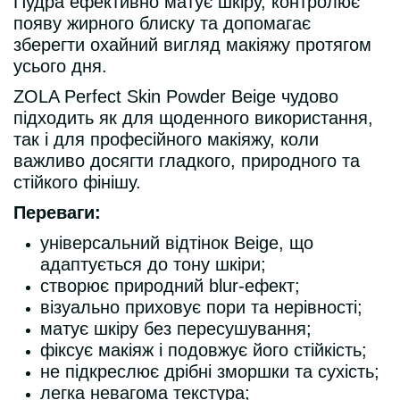
Пудра ефективно матує шкіру, контролює
появу жирного блиску та допомагає
зберегти охайний вигляд макіяжу протягом
усього дня.
ZOLA Perfect Skin Powder Beige чудово
підходить як для щоденного використання,
так і для професійного макіяжу, коли
важливо досягти гладкого, природного та
стійкого фінішу.
Переваги:
універсальний відтінок Beige, що
адаптується до тону шкіри;
створює природний blur-ефект;
візуально приховує пори та нерівності;
матує шкіру без пересушування;
фіксує макіяж і подовжує його стійкість;
не підкреслює дрібні зморшки та сухість;
легка невагома текстура;