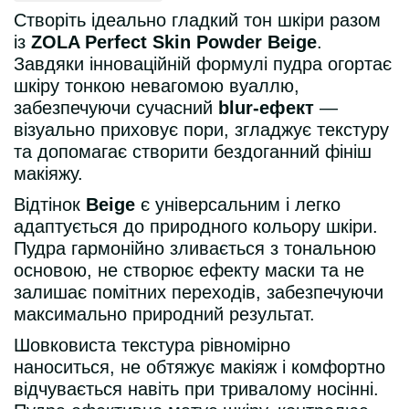
Створіть ідеально гладкий тон шкіри разом
із
ZOLA Perfect Skin Powder Beige
.
Завдяки інноваційній формулі пудра огортає
шкіру тонкою невагомою вуаллю,
забезпечуючи сучасний
blur-ефект
—
візуально приховує пори, згладжує текстуру
та допомагає створити бездоганний фініш
макіяжу.
Відтінок
Beige
є універсальним і легко
адаптується до природного кольору шкіри.
Пудра гармонійно зливається з тональною
основою, не створює ефекту маски та не
залишає помітних переходів, забезпечуючи
максимально природний результат.
Шовковиста текстура рівномірно
наноситься, не обтяжує макіяж і комфортно
відчувається навіть при тривалому носінні.