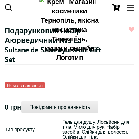
0
Toggl
navig
Подарунковий набір
Аюрведичний №3 La
Sultane de Saba Ayurvedic Gift
Set
Нема в наявності
0 грн
Повідомити про наявність
Гель для душу, Лосьйони для
тіла, Мило для рук, Набір
Тип продукту:
засобів, Олійки для волосся,
Олійки для тіла