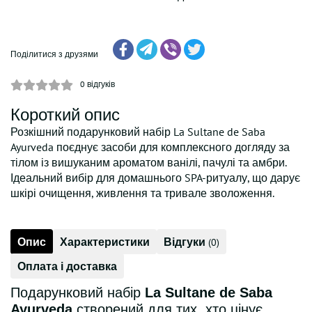
Поділитися з друзями
0
відгуків
Короткий опис
Розкішний подарунковий набір La Sultane de Saba
Ayurveda поєднує засоби для комплексного догляду за
тілом із вишуканим ароматом ванілі, пачулі та амбри.
Ідеальний вибір для домашнього SPA-ритуалу, що дарує
шкірі очищення, живлення та тривале зволоження.
Опис
Характеристики
Відгуки
(0)
Оплата і доставка
Подарунковий набір
La Sultane de Saba
Ayurveda
створений для тих, хто цінує