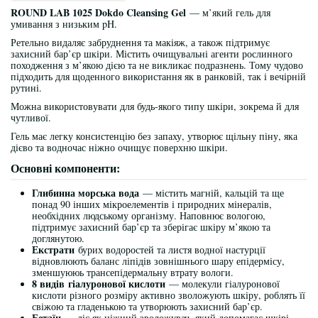
ROUND LAB 1025 Dokdo Cleansing Gel
— м’який гель для
умивання з низьким pH.
Ретельно видаляє забруднення та макіяж, а також підтримує
захисний бар’єр шкіри. Містить очищувальні агенти рослинного
походження з м’якою дією та не викликає подразнень. Тому чудово
підходить для щоденного використання як в ранковій, так і вечірній
рутині.
Можна використовувати для будь-якого типу шкіри, зокрема й для
чутливої.
Гель має легку консистенцію без запаху, утворює щільну піну, яка
дієво та водночас ніжно очищує поверхню шкіри.
Основні компоненти:
Глибинна морська вода
— містить магній, кальцій та ще
понад 90 інших мікроелементів і природних мінералів,
необхідних людському організму. Наповнює вологою,
підтримує захисний бар’єр та зберігає шкіру м’якою та
доглянутою.
Екстрати
бурих водоростей та листя водної настурції
відновлюють баланс ліпідів зовнішнього шару епідермісу,
зменшуююь трансепідермальну втрату вологи.
8 видів
гіалуронової кислоти
— молекули гіалуронової
кислоти різного розміру активно зволожують шкіру, роблять її
свіжою та гладенькою та утворюють захисний бар’єр.
Бетаїн
— діє як ніжний зволожувач, який допомагає шкірі