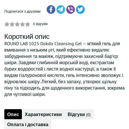
Поділитися з друзями
0
відгуків
Короткий опис
ROUND LAB 1025 Dokdo Cleansing Gel — м’який гель для
вмивання з низьким pH, який ефективно видаляє
забруднення та макіяж, підтримуючи захисний бар’єр
шкіри. Завдяки глибинній морській воді, екстрактам
бурих водоростей і листя водної настурції, а також 8
видам гіалуронової кислоти, гель інтенсивно зволожує і
відновлює шкіру. Легкий, без запаху, утворює щільну
піну та підходить для щоденного використання, зокрема
для чутливої шкіри.
Опис
Характеристики
Відгуки
(0)
Оплата і доставка