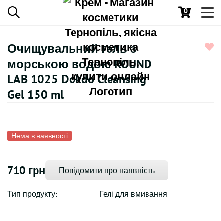
0
Toggl
navig
Очищувальний гель з
морською водою ROUND
LAB 1025 Dokdo Cleansing
Gel 150 ml
Нема в наявності
710 грн
Повідомити про наявність
Тип продукту:
Гелі для вмивання