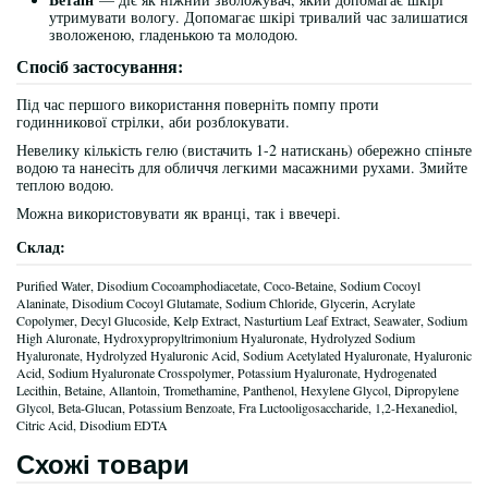
утримувати вологу. Допомагає шкірі тривалий час залишатися
зволоженою, гладенькою та молодою.
Спосіб застосування:
Під час першого використання поверніть помпу проти
годинникової стрілки, аби розблокувати.
Невелику кількість гелю (вистачить 1-2 натискань) обережно спіньте
водою та нанесіть для обличчя легкими масажними рухами. Змийте
теплою водою.
Можна використовувати як вранці, так і ввечері.
Склад:
Purified Water, Disodium Cocoamphodiacetate, Coco-Betaine, Sodium Cocoyl
Alaninate, Disodium Cocoyl Glutamate, Sodium Chloride, Glycerin, Acrylate
Copolymer, Decyl Glucoside, Kelp Extract, Nasturtium Leaf Extract, Seawater, Sodium
High Aluronate, Hydroxypropyltrimonium Hyaluronate, Hydrolyzed Sodium
Hyaluronate, Hydrolyzed Hyaluronic Acid, Sodium Acetylated Hyaluronate, Hyaluronic
Acid, Sodium Hyaluronate Crosspolymer, Potassium Hyaluronate, Hydrogenated
Lecithin, Betaine, Allantoin, Tromethamine, Panthenol, Hexylene Glycol, Dipropylene
Glycol, Beta-Glucan, Potassium Benzoate, Fra Luctooligosaccharide, 1,2-Hexanediol,
Citric Acid, Disodium EDTA
Схожі товари